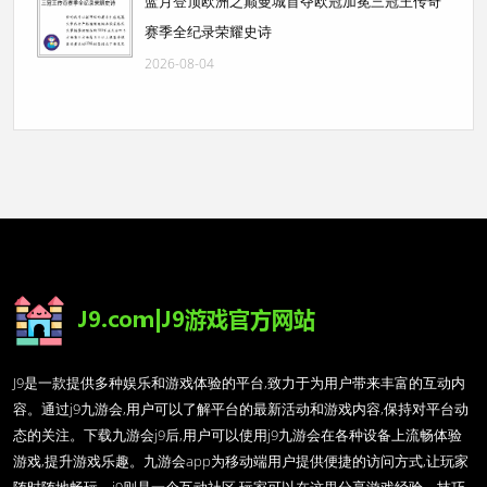
蓝月登顶欧洲之巅曼城首夺欧冠加冕三冠王传奇
赛季全纪录荣耀史诗
2026-08-04
J9是一款提供多种娱乐和游戏体验的平台,致力于为用户带来丰富的互动内
容。通过j9九游会,用户可以了解平台的最新活动和游戏内容,保持对平台动
态的关注。下载九游会j9后,用户可以使用j9九游会在各种设备上流畅体验
游戏,提升游戏乐趣。九游会app为移动端用户提供便捷的访问方式,让玩家
随时随地畅玩。j9则是一个互动社区,玩家可以在这里分享游戏经验、技巧,