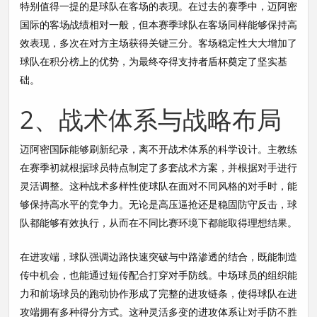
特别值得一提的是球队在客场的表现。在过去的赛季中，迈阿密
国际的客场战绩相对一般，但本赛季球队在客场同样能够保持高
效表现，多次在对方主场获得关键三分。客场稳定性大大增加了
球队在积分榜上的优势，为最终夺得支持者盾杯奠定了坚实基
础。
2、战术体系与战略布局
迈阿密国际能够刷新纪录，离不开战术体系的科学设计。主教练
在赛季初就根据球员特点制定了多套战术方案，并根据对手进行
灵活调整。这种战术多样性使球队在面对不同风格的对手时，能
够保持高水平的竞争力。无论是高压逼抢还是稳固防守反击，球
队都能够有效执行，从而在不同比赛环境下都能取得理想结果。
在进攻端，球队强调边路快速突破与中路渗透的结合，既能制造
传中机会，也能通过短传配合打穿对手防线。中场球员的组织能
力和前场球员的跑动协作形成了完整的进攻链条，使得球队在进
攻端拥有多种得分方式。这种灵活多变的进攻体系让对手防不胜