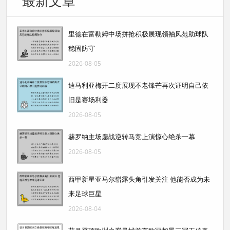
最新文章
里德在富勒姆中场拼抢积极展现领袖风范助球队
稳固防守
2026-08-05
迪马利亚梅开二度展现不老锋芒再次证明自己依
旧是赛场利器
2026-08-05
赫罗纳主场鏖战逆转马竞上演惊心绝杀一幕
2026-08-05
西甲新星亚马尔崭露头角引发关注 他能否成为未
来足球巨星
2026-08-04