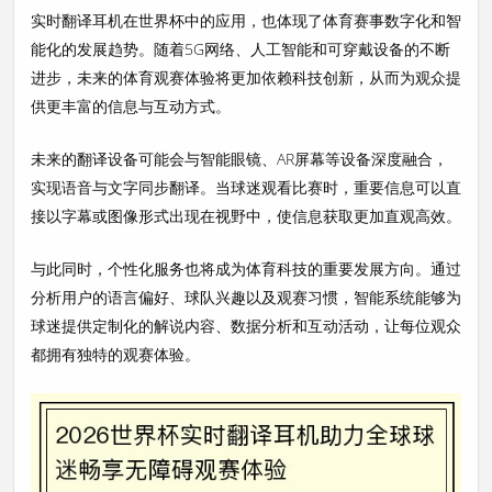
实时翻译耳机在世界杯中的应用，也体现了体育赛事数字化和智
能化的发展趋势。随着5G网络、人工智能和可穿戴设备的不断
进步，未来的体育观赛体验将更加依赖科技创新，从而为观众提
供更丰富的信息与互动方式。
未来的翻译设备可能会与智能眼镜、AR屏幕等设备深度融合，
实现语音与文字同步翻译。当球迷观看比赛时，重要信息可以直
接以字幕或图像形式出现在视野中，使信息获取更加直观高效。
与此同时，个性化服务也将成为体育科技的重要发展方向。通过
分析用户的语言偏好、球队兴趣以及观赛习惯，智能系统能够为
球迷提供定制化的解说内容、数据分析和互动活动，让每位观众
都拥有独特的观赛体验。