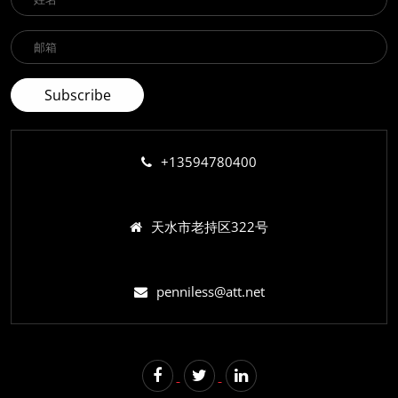
+13594780400
天水市老持区322号
penniless@att.net