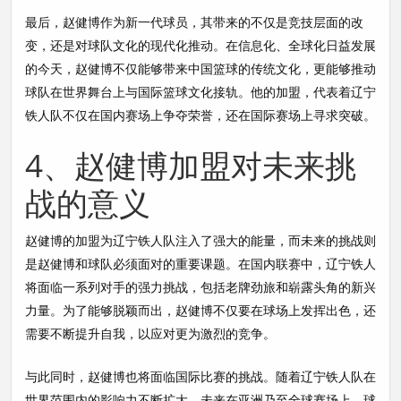
最后，赵健博作为新一代球员，其带来的不仅是竞技层面的改
变，还是对球队文化的现代化推动。在信息化、全球化日益发展
的今天，赵健博不仅能够带来中国篮球的传统文化，更能够推动
球队在世界舞台上与国际篮球文化接轨。他的加盟，代表着辽宁
铁人队不仅在国内赛场上争夺荣誉，还在国际赛场上寻求突破。
4、赵健博加盟对未来挑
战的意义
赵健博的加盟为辽宁铁人队注入了强大的能量，而未来的挑战则
是赵健博和球队必须面对的重要课题。在国内联赛中，辽宁铁人
将面临一系列对手的强力挑战，包括老牌劲旅和崭露头角的新兴
力量。为了能够脱颖而出，赵健博不仅要在球场上发挥出色，还
需要不断提升自我，以应对更为激烈的竞争。
与此同时，赵健博也将面临国际比赛的挑战。随着辽宁铁人队在
世界范围内的影响力不断扩大，未来在亚洲乃至全球赛场上，球