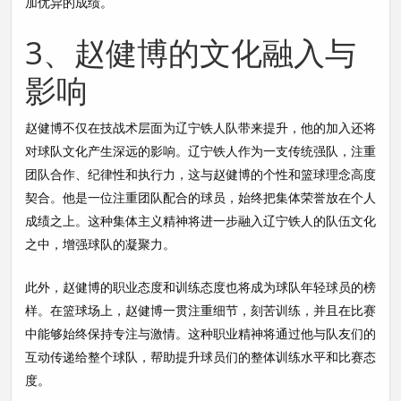
加优异的成绩。
3、赵健博的文化融入与
影响
赵健博不仅在技战术层面为辽宁铁人队带来提升，他的加入还将
对球队文化产生深远的影响。辽宁铁人作为一支传统强队，注重
团队合作、纪律性和执行力，这与赵健博的个性和篮球理念高度
契合。他是一位注重团队配合的球员，始终把集体荣誉放在个人
成绩之上。这种集体主义精神将进一步融入辽宁铁人的队伍文化
之中，增强球队的凝聚力。
此外，赵健博的职业态度和训练态度也将成为球队年轻球员的榜
样。在篮球场上，赵健博一贯注重细节，刻苦训练，并且在比赛
中能够始终保持专注与激情。这种职业精神将通过他与队友们的
互动传递给整个球队，帮助提升球员们的整体训练水平和比赛态
度。