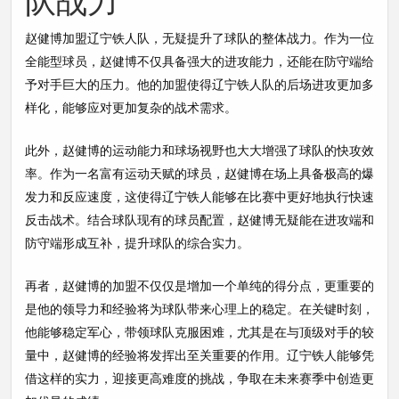
队战力
赵健博加盟辽宁铁人队，无疑提升了球队的整体战力。作为一位
全能型球员，赵健博不仅具备强大的进攻能力，还能在防守端给
予对手巨大的压力。他的加盟使得辽宁铁人队的后场进攻更加多
样化，能够应对更加复杂的战术需求。
此外，赵健博的运动能力和球场视野也大大增强了球队的快攻效
率。作为一名富有运动天赋的球员，赵健博在场上具备极高的爆
发力和反应速度，这使得辽宁铁人能够在比赛中更好地执行快速
反击战术。结合球队现有的球员配置，赵健博无疑能在进攻端和
防守端形成互补，提升球队的综合实力。
再者，赵健博的加盟不仅仅是增加一个单纯的得分点，更重要的
是他的领导力和经验将为球队带来心理上的稳定。在关键时刻，
他能够稳定军心，带领球队克服困难，尤其是在与顶级对手的较
量中，赵健博的经验将发挥出至关重要的作用。辽宁铁人能够凭
借这样的实力，迎接更高难度的挑战，争取在未来赛季中创造更