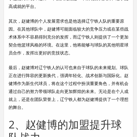
高成就的平台。
其次，赵健博的个人发展需求也是他选择辽宁铁人队的重要原
因。在其他球队中，赵健博可能面临较大的竞争压力或在某些战
术体系中不容易得到充分的发挥，而辽宁铁人则提供了一个更加
契合他篮球风格的环境。在这里，他将能够与球队的其他明星球
员合作，发挥出更好的竞技状态。
最后，赵健博对辽宁铁人的认可也来自于球队的未来规划。球队
正在进行阵容的更新换代，强调年轻化、战术创新与国际化。赵
健博作为新生代球员，将在这个过程中扮演重要角色，并有机会
通过自己的努力带领球队走向更加辉煌的未来。无论是在个人成
就上，还是在团队荣誉上，辽宁铁人都为赵健博提供了一个理想
的舞台。
2、赵健博的加盟提升球