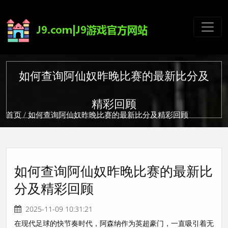
如何查询阿仙奴昨晚比赛的最新比分及
精彩回顾
首页
/ 如何查询阿仙奴昨晚比赛的最新比分及精彩回顾
如何查询阿仙奴昨晚比赛的最新比
分及精彩回顾
2025-11-09 10:31:21
在现代足球的快节奏时代，阿森纳作为英超豪门，一直吸引着无