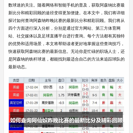
数球迷的关注。随着网络和智能手机的普及，获取阿森纳比赛最
新比分和精彩回顾的途径变得更加便捷。在本文中，我们将详细
探讨如何查询阿森纳昨晚比赛的最新比分和精彩回顾。我们将从
四个方面进行深入分析，分别是通过官方网站、第三方体育网
站、社交媒体以及足球直播平台进行查询。每个方法都有其独特
的优势和适用场景，本文将帮助读者更好地掌握这些查询技巧，
快速获取阿森纳比赛的最新信息。无论你是忙碌的职场人士，还
是阿森纳的铁杆球迷，都能找到最适合自己的方法来追踪球队的
最新动态。