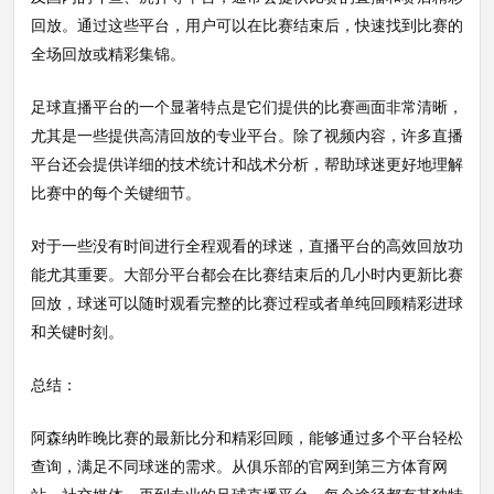
回放。通过这些平台，用户可以在比赛结束后，快速找到比赛的
全场回放或精彩集锦。
足球直播平台的一个显著特点是它们提供的比赛画面非常清晰，
尤其是一些提供高清回放的专业平台。除了视频内容，许多直播
平台还会提供详细的技术统计和战术分析，帮助球迷更好地理解
比赛中的每个关键细节。
对于一些没有时间进行全程观看的球迷，直播平台的高效回放功
能尤其重要。大部分平台都会在比赛结束后的几小时内更新比赛
回放，球迷可以随时观看完整的比赛过程或者单纯回顾精彩进球
和关键时刻。
总结：
阿森纳昨晚比赛的最新比分和精彩回顾，能够通过多个平台轻松
查询，满足不同球迷的需求。从俱乐部的官网到第三方体育网