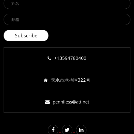
+13594780400
天水市老持区322号
penniless@att.net