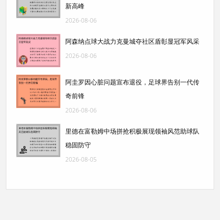
新高峰
2026-08-06
阿森纳点球大战力克曼城夺社区盾彰显冠军风采
2026-08-06
阿圭罗因心脏问题宣布退役，足球界告别一代传
奇前锋
2026-08-06
里德在富勒姆中场拼抢积极展现领袖风范助球队
稳固防守
2026-08-05