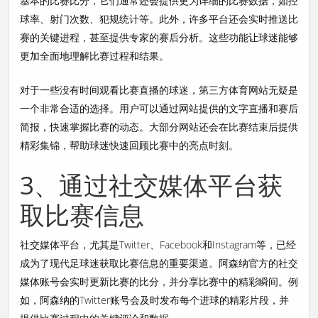
基本的比赛比分，它们通常还会提供更为详细的比赛数据，如控
球率、射门次数、犯规统计等。此外，许多平台还会实时推送比
赛的关键进程，甚至提供专家的赛后分析。这些功能让球迷能够
更加全面地理解比赛过程和结果。
对于一些没有时间观看比赛直播的球迷，第三方体育网站无疑是
一个非常合适的选择。用户可以通过网站提供的文字直播和赛后
简报，快速掌握比赛的动态。大部分网站还会在比赛结束后提供
精彩集锦，帮助球迷快速回顾比赛中的亮点时刻。
3、通过社交媒体平台获
取比赛信息
社交媒体平台，尤其是Twitter、Facebook和Instagram等，已经
成为了现代足球迷获取比赛信息的重要渠道。阿森纳官方的社交
媒体账号会实时更新比赛的比分，并分享比赛中的精彩瞬间。例
如，阿森纳的Twitter账号会及时发布每个进球的精彩片段，并