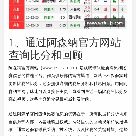
1、通过阿森纳官方网站
查询比分和回顾
阿森纳官方网站（www.arsenal.com）是获取球队最新消息和比
赛信息的首选平台。作为俱乐部的官方渠道，网站上不仅会实时
更新比赛的比分，还会提供详细的赛后分析和精彩回顾。访问阿
森纳官网，球迷可以直接在主页上查看到最近一场比赛的比分及
亮点视频，这些内容通常是最权威和及时的。
通过阿森纳官网查询比赛信息的优势在于，所有数据和分析均来
自俱乐部内部，内容准确且权威。网站提供的回顾视频和战报详
细，通常还会有球员采访、技术统计以及比赛的关键时刻。这些