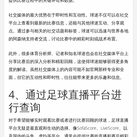
提供比赛过程中的关键评论和数据。
社交媒体的最大优势在于即时性和互动性。球迷不仅可以在社交
平台上查看到最新的比赛信息，还能与其他球迷互动、分享观
点。通过参与相关的社交话题和标签，球迷可以迅速与世界各地
的阿森纳支持者交流，讨论比赛中的精彩时刻或战术布置。
此外，很多体育分析师、记者和知名球迷也会在社交媒体平台上
分享比赛后的深入分析和精彩回顾，这使得球迷能够获得更多角
度的解读。虽然社交媒体上的内容可能不如官网那样专业和全
面，但它的互动性和即时性，往往能带来更多的乐趣和信息。
4、通过足球直播平台进
行查询
对于希望能够实时观看比赛或者进行比赛回顾的球迷，足球直播
平台无疑是最直观和生动的选择。像SofaScore、LiveScore、以
及国内的斗鱼、虎扑等平台，通常会提供比赛的直播和赛后精彩