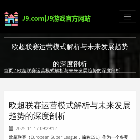
欧超联赛运营模式解析与未来发展趋势
的深度剖析
首页
/ 欧超联赛运营模式解析与未来发展趋势的深度剖析
欧超联赛运营模式解析与未来发展
趋势的深度剖析
2025-11-17 09:29:12
欧超联赛（European Super League，简称ESL）作为一个备受