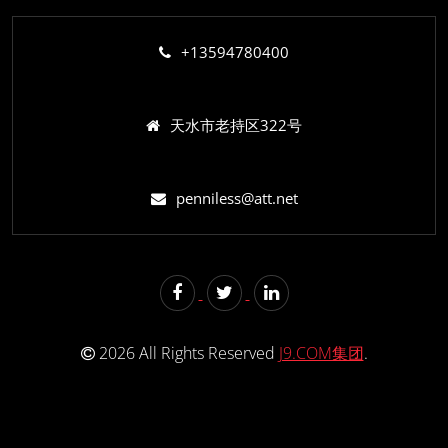
+13594780400
天水市老持区322号
penniless@att.net
2026 All Rights Reserved
J9.COM集团
.