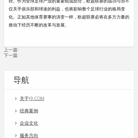
径。作为全球足球产业的重要组成部分，欧超联赛的成功与否不
仅关乎俱乐部和球迷的利益，也将影响整个足球行业的格局变
化。正如其他体育赛事的演变一样，欧超联赛必将在多方力量的
推动下经历不断的改革与发展。
上一篇:
下一篇:
导航
关于J9.COM
经典案例
企业文化
服务方向