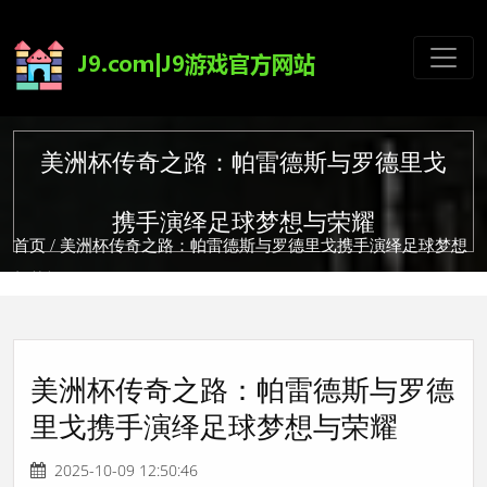
美洲杯传奇之路：帕雷德斯与罗德里戈
携手演绎足球梦想与荣耀
首页
/ 美洲杯传奇之路：帕雷德斯与罗德里戈携手演绎足球梦想
与荣耀
美洲杯传奇之路：帕雷德斯与罗德
里戈携手演绎足球梦想与荣耀
2025-10-09 12:50:46