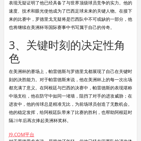
表现无疑证明了他已经具备了与世界顶级球员竞争的实力。他的
速度、技术和眼光使他成为了巴西足球未来的关键人物。在接下
来的比赛中，罗德里戈无疑将是巴西队中不可或缺的一部分，他
也将继续在美洲杯等国际赛事中书写属于自己的传奇。
3、关键时刻的决定性角
色
在美洲杯的赛场上，帕雷德斯与罗德里戈都展现了自己在关键时
刻的决胜能力。对于帕雷德斯来说，他在美洲杯上的每一次出场
都充满了意义。在阿根廷与巴西的决赛中，帕雷德斯的表现堪称
中场支柱，他在防守中如同一堵墙，阻挡了对手的进攻威胁；在
进攻中，他的传球总是精准无比，为前场球员创造了无数机会。
他的稳定发挥，给阿根廷队带来了比赛的胜利，也帮助阿根廷时
隔28年后再次捧起美洲杯奖杯。
J9.COM平台