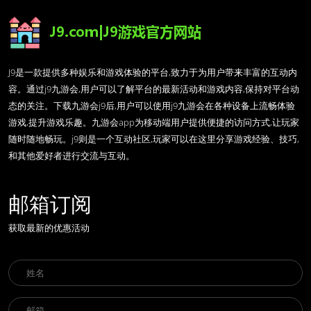
J9是一款提供多种娱乐和游戏体验的平台,致力于为用户带来丰富的互动内
容。通过j9九游会,用户可以了解平台的最新活动和游戏内容,保持对平台动
态的关注。下载九游会j9后,用户可以使用j9九游会在各种设备上流畅体验
游戏,提升游戏乐趣。九游会app为移动端用户提供便捷的访问方式,让玩家
随时随地畅玩。j9则是一个互动社区,玩家可以在这里分享游戏经验、技巧,
和其他爱好者进行交流与互动。
邮箱订阅
获取最新的优惠活动