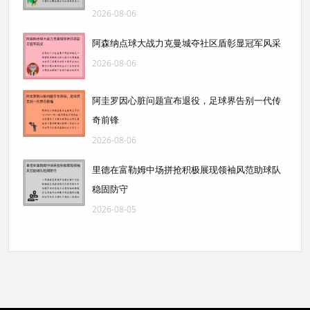
2026-08-06
阿森纳点球大战力克曼城夺社区盾彰显冠军风采
2026-08-06
阿圭罗因心脏问题宣布退役，足球界告别一代传
奇前锋
2026-08-06
里德在富勒姆中场拼抢积极展现领袖风范助球队
稳固防守
2026-08-05