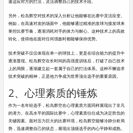
速适应对方的打法，灵活调整自己的技术手段。
另外，松岛辉空对技术的深入分析让他能够在比赛中灵活应变。
例如，在高速对攻的场面中，他能够通过精准的发球与接发球来
掌控比赛节奏，逐渐消耗对手的体力与耐心。这种技术上的高效
转化，使得他在面对任何强敌时都能够保持优势。
技术突破不仅仅体现在单一的球技上，更是在综合能力的提升中
逐渐显现。松岛辉空在长时间的高强度训练后，打破了自己技术
上的局限，逐渐建立起一套属于自己的打法体系。这种不懈追求
技术突破的精神，正是他力争成为世界顶尖选手的重要原因。
2、心理素质的锤炼
作为一名年轻选手，松岛辉空在心理素质方面同样展现出了非凡
的潜力。在高水平的国际比赛中，心理素质往往成为决定胜负的
关键因素。面对压力巨大的比赛环境，松岛辉空能够冷静分析局
势，迅速调整自己的状态，展现出顶级选手的内心平静和成熟。