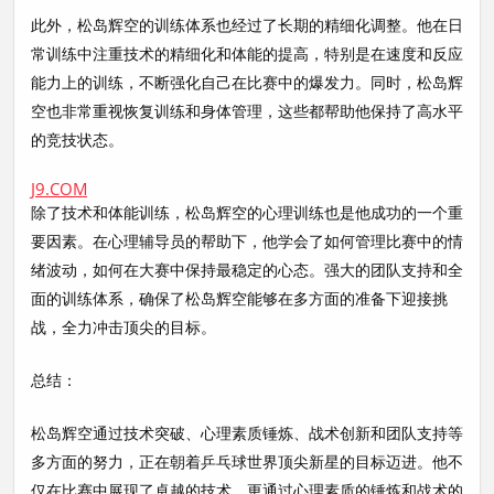
此外，松岛辉空的训练体系也经过了长期的精细化调整。他在日
常训练中注重技术的精细化和体能的提高，特别是在速度和反应
能力上的训练，不断强化自己在比赛中的爆发力。同时，松岛辉
空也非常重视恢复训练和身体管理，这些都帮助他保持了高水平
的竞技状态。
J9.COM
除了技术和体能训练，松岛辉空的心理训练也是他成功的一个重
要因素。在心理辅导员的帮助下，他学会了如何管理比赛中的情
绪波动，如何在大赛中保持最稳定的心态。强大的团队支持和全
面的训练体系，确保了松岛辉空能够在多方面的准备下迎接挑
战，全力冲击顶尖的目标。
总结：
松岛辉空通过技术突破、心理素质锤炼、战术创新和团队支持等
多方面的努力，正在朝着乒乓球世界顶尖新星的目标迈进。他不
仅在比赛中展现了卓越的技术，更通过心理素质的锤炼和战术的