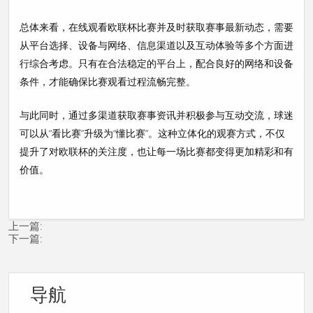
总体来看，在线观看欧联杯比赛并及时获取赛事最新动态，需要
从平台选择、设备与网络、信息渠道以及互动体验等多个方面进
行综合考虑。只有在合法稳定的平台上，配合良好的网络和设备
条件，才能确保比赛观看过程流畅完整。
与此同时，通过多渠道获取赛事资讯并积极参与互动交流，球迷
可以从“看比赛”升级为“懂比赛”。这种立体化的观赛方式，不仅
提升了对欧联杯的关注度，也让每一场比赛都变得更加精彩和有
价值。
上一篇:
下一篇:
导航