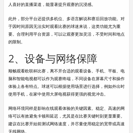
人喜好的直播渠道，能显著提升观赛的沉浸感。
此外，部分平台还提供多机位、多语言解说和赛后回放功能。对
于因时间原因无法实时观看比赛的球迷来说，这类功能尤为重
要。合理利用平台资源，可以让观赛更加灵活，不受时间和地点
的限制。
2、设备与网络保障
顺畅观看欧联杯比赛，离不开合适的观看设备。手机、平板、电
脑和智能电视都可以作为观赛终端，不同设备在屏幕尺寸和操作
体验上各有特点。球迷可以根据使用场景进行选择，例如外出时
使用手机，在家中使用大屏电视获得更强的视觉冲击。
网络环境同样是影响在线观看体验的关键因素。稳定、高速的网
络可以有效避免卡顿和延迟，尤其是在比赛关键时刻更显重要。
建议在比赛开始前测试网络速度，并尽量使用稳定的宽带或高速
无线网络。