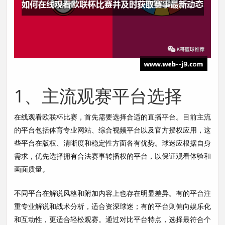
1、主流观赛平台选择
在线观看欧联杯比赛，首先需要选择合适的直播平台。目前主流
的平台包括体育专业网站、综合视频平台以及官方授权应用，这
些平台在版权、清晰度和稳定性方面各有优势。球迷应根据自身
需求，优先选择拥有合法赛事转播权的平台，以保证观看体验和
画面质量。
不同平台在解说风格和附加内容上也存在明显差异。有的平台注
重专业解说和战术分析，适合资深球迷；有的平台则偏向娱乐化
和互动性，更适合轻松观赛。通过对比平台特点，选择最符合个