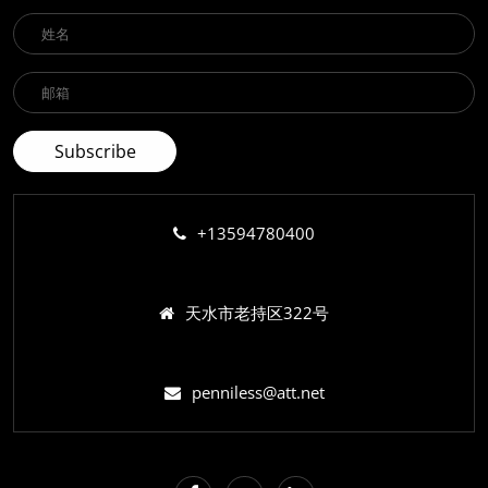
+13594780400
天水市老持区322号
penniless@att.net