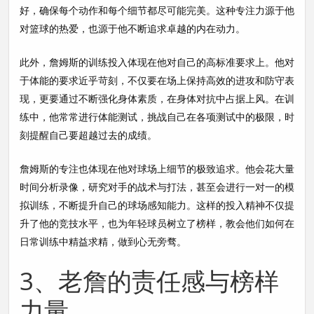
好，确保每个动作和每个细节都尽可能完美。这种专注力源于他
对篮球的热爱，也源于他不断追求卓越的内在动力。
此外，詹姆斯的训练投入体现在他对自己的高标准要求上。他对
于体能的要求近乎苛刻，不仅要在场上保持高效的进攻和防守表
现，更要通过不断强化身体素质，在身体对抗中占据上风。在训
练中，他常常进行体能测试，挑战自己在各项测试中的极限，时
刻提醒自己要超越过去的成绩。
詹姆斯的专注也体现在他对球场上细节的极致追求。他会花大量
时间分析录像，研究对手的战术与打法，甚至会进行一对一的模
拟训练，不断提升自己的球场感知能力。这样的投入精神不仅提
升了他的竞技水平，也为年轻球员树立了榜样，教会他们如何在
日常训练中精益求精，做到心无旁骛。
3、老詹的责任感与榜样
力量