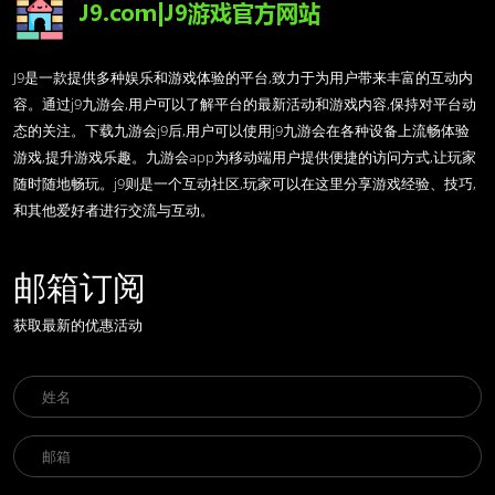
J9是一款提供多种娱乐和游戏体验的平台,致力于为用户带来丰富的互动内
容。通过j9九游会,用户可以了解平台的最新活动和游戏内容,保持对平台动
态的关注。下载九游会j9后,用户可以使用j9九游会在各种设备上流畅体验
游戏,提升游戏乐趣。九游会app为移动端用户提供便捷的访问方式,让玩家
随时随地畅玩。j9则是一个互动社区,玩家可以在这里分享游戏经验、技巧,
和其他爱好者进行交流与互动。
邮箱订阅
获取最新的优惠活动