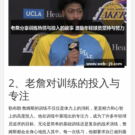
2、老詹对训练的投入与
专注
勒布朗·詹姆斯的训练不仅仅是体力上的消耗，更是精力和心智
上的高度投入。他在训练中展现出的专注力，成为了许多年轻球
员追求的目标。无论是简单的基础训练还是复杂的战术演练，詹
姆斯都会全身心地投入其中。每一次练习，他都要求自己做到最