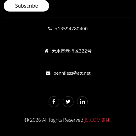
+13594780400
天水市老持区322号
penniless@att.net
2026 All Rights Reserved
J9.COM集团
.