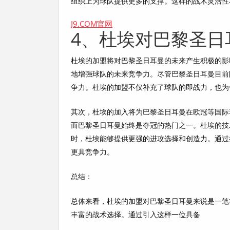
组织上为球队提供更多的支撑。这样的战术灵活性
J9.COM官网
4、杜埃对巴黎圣日
杜埃的加盟将对巴黎圣日耳曼的未来产生积极的影
地增强球队的未来竞争力。尽管巴黎圣日耳曼目前
争力。杜埃的加盟不仅补充了球队的即战力，也为
其次，杜埃的加入将为巴黎圣日耳曼在欧冠等国际
而巴黎圣日耳曼始终是夺冠的热门之一。杜埃的技
时，杜埃能够提供更强的进攻选择和创造力。通过
更具竞争力。
总结：
总体来看，杜埃的加盟对巴黎圣日耳曼来说是一笔
丰富的战术选择。通过引入这样一位具备