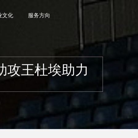
业文化
服务方向
助攻王杜埃助力