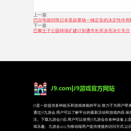
上一篇:
巴尔韦德对阵日本英超赛场一锤定音的决定性作用
下一篇:
巴黎王子公园球场扩建计划遭市长坚决否决引关注
J9是一款提供多种娱乐和游戏体验的平台,致力于为用户带
通过j9九游会,用户可以了解平台的最新活动和游戏内容,
注。下载九游会j9后,用户可以使用j9九游会在各种设备上
戏乐趣。九游会app为移动端用户提供便捷的访问方式,让