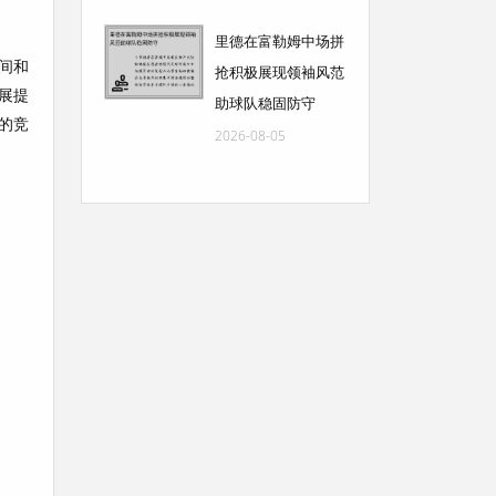
里德在富勒姆中场拼
间和
抢积极展现领袖风范
展提
助球队稳固防守
的竞
2026-08-05