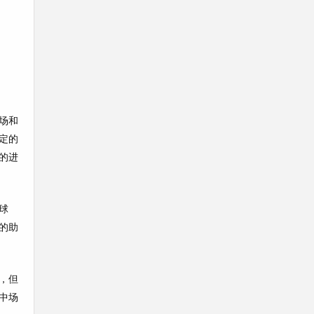
场和
定的
的进
球
的助
，但
中场