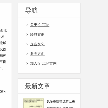
导航
关于J9.COM
、西班
经典案例
为核
控球
企业文化
仅仅
服务方向
精神
平衡
加入J9.COM官网
”。
最新文章
张的
风驰电掣范德芬以极