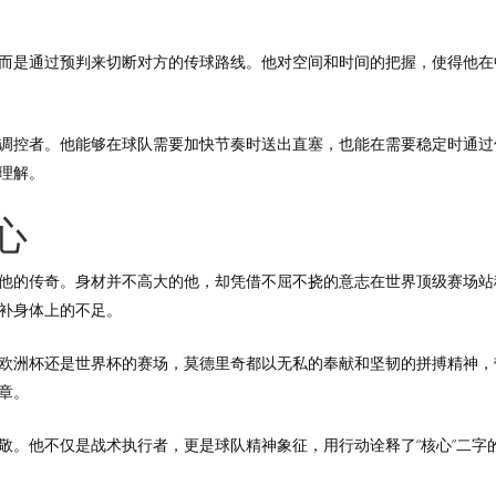
而是通过预判来切断对方的传球路线。他对空间和时间的把握，使得他在
调控者。他能够在球队需要加快节奏时送出直塞，也能在需要稳定时通过
理解。
心
他的传奇。身材并不高大的他，却凭借不屈不挠的意志在世界顶级赛场站
补身体上的不足。
欧洲杯还是世界杯的赛场，莫德里奇都以无私的奉献和坚韧的拼搏精神，
章。
敬。他不仅是战术执行者，更是球队精神象征，用行动诠释了“核心”二字