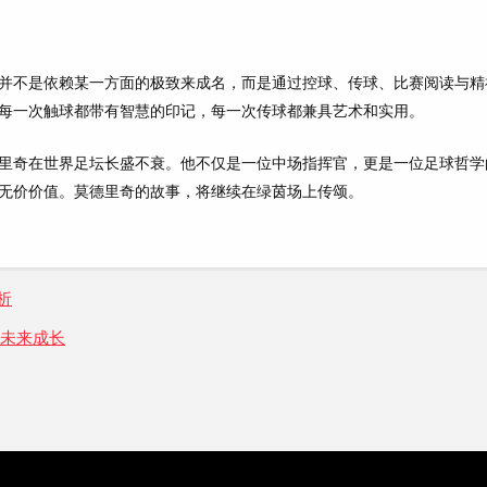
并不是依赖某一方面的极致来成名，而是通过控球、传球、比赛阅读与精
每一次触球都带有智慧的印记，每一次传球都兼具艺术和实用。
里奇在世界足坛长盛不衰。他不仅是一位中场指挥官，更是一位足球哲学
无价价值。莫德里奇的故事，将继续在绿茵场上传颂。
析
力未来成长