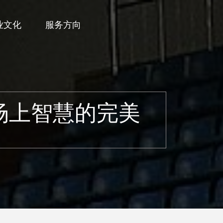
业文化
服务方向
场上智慧的完美