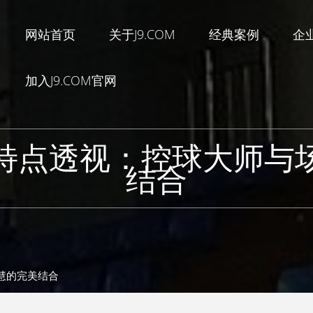
网站首页
关于J9.COM
经典案例
企
加入J9.COM官网
特点透视：控球大师与
结合
慧的完美结合