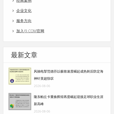
经典案例
企业文化
服务方向
加入J9.COM官网
最新文章
风驰电掣范德芬以极致速度崛起成热刺后防定海
神针英超惊叹
2026-08-06
隆东帕丘卡重焕辉煌再度崛起迎接足球职业生涯
新高峰
2026-08-06