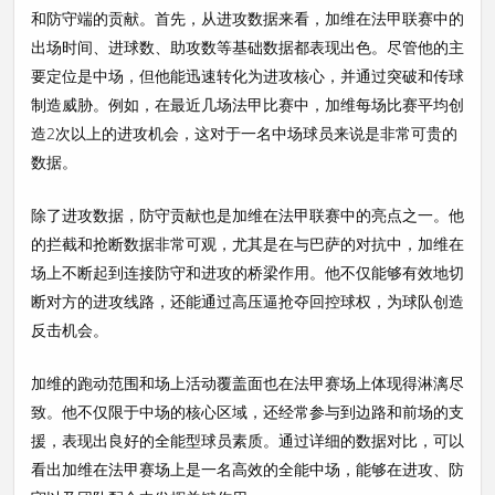
和防守端的贡献。首先，从进攻数据来看，加维在法甲联赛中的
出场时间、进球数、助攻数等基础数据都表现出色。尽管他的主
要定位是中场，但他能迅速转化为进攻核心，并通过突破和传球
制造威胁。例如，在最近几场法甲比赛中，加维每场比赛平均创
造2次以上的进攻机会，这对于一名中场球员来说是非常可贵的
数据。
除了进攻数据，防守贡献也是加维在法甲联赛中的亮点之一。他
的拦截和抢断数据非常可观，尤其是在与巴萨的对抗中，加维在
场上不断起到连接防守和进攻的桥梁作用。他不仅能够有效地切
断对方的进攻线路，还能通过高压逼抢夺回控球权，为球队创造
反击机会。
加维的跑动范围和场上活动覆盖面也在法甲赛场上体现得淋漓尽
致。他不仅限于中场的核心区域，还经常参与到边路和前场的支
援，表现出良好的全能型球员素质。通过详细的数据对比，可以
看出加维在法甲赛场上是一名高效的全能中场，能够在进攻、防