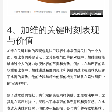
4、加维的关键时刻表现
与价值
加维在关键时刻的表现也是法甲联赛中非常值得关注的一个方
面。在比赛的关键节点，尤其是在与巴萨的对抗中，加维往往能
够通过个人的努力改变比赛的节奏和走势。例如，在与巴萨的几
场重要比赛中，加维通过精准的传球和关键的进球帮助球队扭转
了比赛的局势。他的冷静与精准使得他成为了球队在紧张局面中
的“定海神针”。
除了进攻端的贡献，防守端的表现同样关键。加维在法甲中，尤
其是在高压对抗中，展现出了非常强的防守意识和责任感。在比
赛进入决胜阶段时，他能够积极回撤，参与防守并有效地断球，