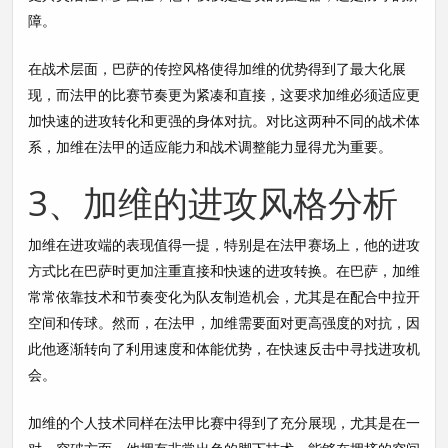
障。
在战术层面，巴萨的传控风格使得加维的优势得到了最大化展
现，而法甲的比赛节奏更为紧凑和直接，这要求加维必须适应更
加快速的进攻转化和更强的身体对抗。对比这两种不同的战术体
系，加维在法甲的适应能力和战术调整能力显得尤为重要。
3、加维的进攻风格分析
加维在进攻端的表现值得一提，特别是在法甲赛场上，他的进攻
方式比在巴萨时更加注重直接和快速的进攻转换。在巴萨，加维
常常依靠技术和节奏变化为队友制造机会，尤其是在配合中拉开
空间和传球。然而，在法甲，加维需要面对更高强度的对抗，因
此他逐渐转向了利用速度和体能优势，在快速反击中寻找进攻机
会。
加维的个人技术同样在法甲比赛中得到了充分展现，尤其是在一