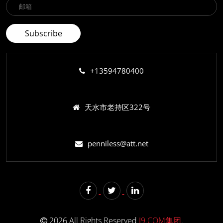
+13594780400
天水市老持区322号
penniless@att.net
2026 All Rights Reserved
J9.COM集团
.