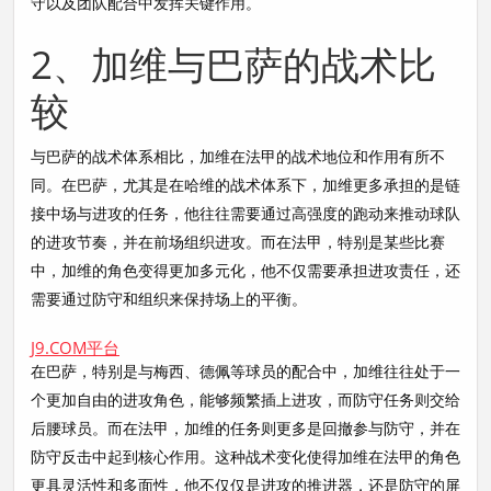
守以及团队配合中发挥关键作用。
2、加维与巴萨的战术比
较
与巴萨的战术体系相比，加维在法甲的战术地位和作用有所不
同。在巴萨，尤其是在哈维的战术体系下，加维更多承担的是链
接中场与进攻的任务，他往往需要通过高强度的跑动来推动球队
的进攻节奏，并在前场组织进攻。而在法甲，特别是某些比赛
中，加维的角色变得更加多元化，他不仅需要承担进攻责任，还
需要通过防守和组织来保持场上的平衡。
J9.COM平台
在巴萨，特别是与梅西、德佩等球员的配合中，加维往往处于一
个更加自由的进攻角色，能够频繁插上进攻，而防守任务则交给
后腰球员。而在法甲，加维的任务则更多是回撤参与防守，并在
防守反击中起到核心作用。这种战术变化使得加维在法甲的角色
更具灵活性和多面性，他不仅仅是进攻的推进器，还是防守的屏