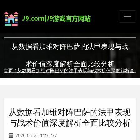
从数据看加维对阵巴萨的法甲表现与战
术价值深度解析全面比较分析
首页
/ 从数据看加维对阵巴萨的法甲表现与战术价值深度解析全
面比较分析
从数据看加维对阵巴萨的法甲表现
与战术价值深度解析全面比较分析
2026-05-25 14:31:37