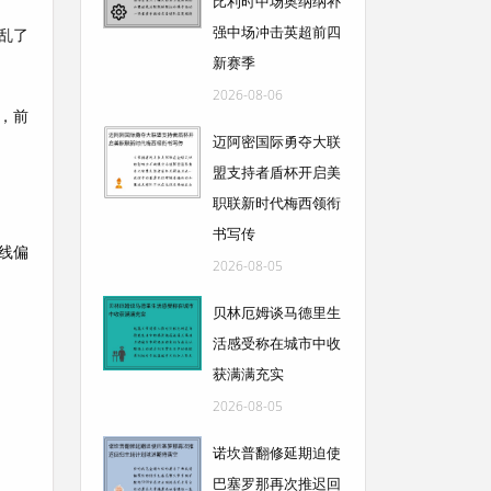
比利时中场奥纳纳补
强中场冲击英超前四
乱了
新赛季
2026-08-06
，前
迈阿密国际勇夺大联
盟支持者盾杯开启美
职联新时代梅西领衔
书写传
线偏
2026-08-05
贝林厄姆谈马德里生
活感受称在城市中收
获满满充实
2026-08-05
诺坎普翻修延期迫使
巴塞罗那再次推迟回