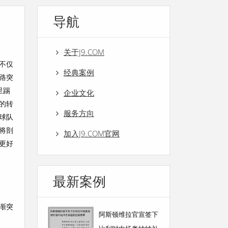
导航
关于J9.COM
不仅
经典案例
路突
里踢
企业文化
的转
服务方向
球队
将剖
加入J9.COM官网
更好
最新案例
渐突
阿斯顿维拉官宣签下
。