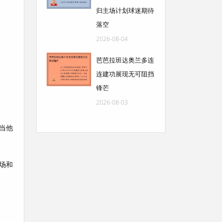
归主场计划球迷期待
落空
2026-08-04
芭芭拉班达奥兰多连
连建功展现无可阻挡
锋芒
2026-08-03
当他
场和