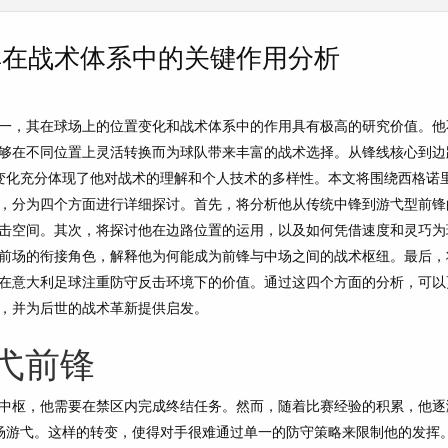
其在战术体系中的关键作用分析
一，其在球场上的位置变化和战术体系中的作用具有极高的研究价值。他
够在不同位置上灵活转换而为球队带来丰富的战术选择。从锋线核心到边
置变化充分体现了他对战术的理解和个人技术的多样性。本文将围绕西格诺
，分为四个方面进行详细探讨。首先，将分析他从传统中锋到游弋型前锋
击空间。其次，将探讨他在边路位置的运用，以及如何凭借速度和灵巧为
前场的衔接角色，解释他为何能成为前锋与中场之间的战术枢纽。最后，
在意大利足球注重防守反击环境下的价值。通过这四个方面的分析，可以
，并为后世的战术革新提供启发。
弋前锋
中枢，他需要在禁区内完成终结任务。然而，随着比赛经验的积累，他逐
前场游弋。这样的转变，使得对手很难通过单一的防守策略来限制他的发挥