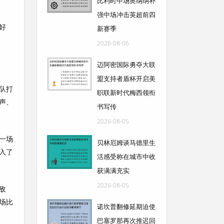
比利时中场奥纳纳补
强中场冲击英超前四
好
新赛季
2026-08-06
迈阿密国际勇夺大联
盟支持者盾杯开启美
队打
职联新时代梅西领衔
声、
书写传
2026-08-05
一场
贝林厄姆谈马德里生
入了
活感受称在城市中收
获满满充实
2026-08-05
敌
场比
诺坎普翻修延期迫使
巴塞罗那再次推迟回