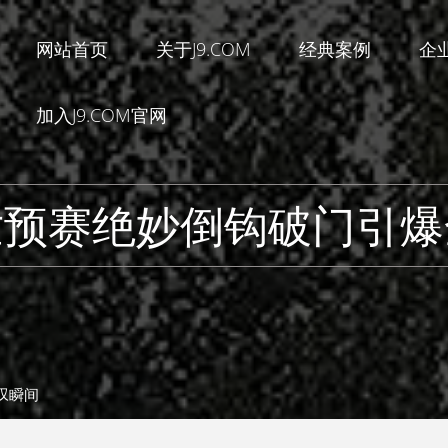
网站首页
关于J9.COM
经典案例
企
加入J9.COM官网
世预赛绝妙倒钩破门引爆
叹瞬间