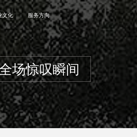
业文化
服务方向
全场惊叹瞬间