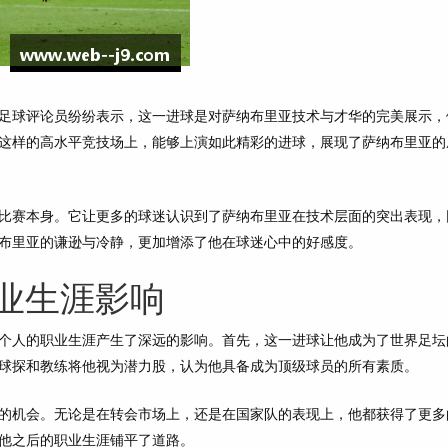
足球评论员纷纷表示，这一进球是对萨纳布里亚技术与才华的完美展示，
这样的高水平竞技场上，能够上演如此精彩的进球，展现了萨纳布里亚的
比赛本身。它让更多的球迷认识到了萨纳布里亚在技术层面的突出表现，
布里亚的谦逊与冷静，更加增添了他在球迷心中的好感度。
业生涯影响
个人的职业生涯产生了深远的影响。首先，这一进球让他成为了世界足坛
球探和教练将他视为潜力股，认为他具备成为顶级球员的所有素质。
的机会。无论是在转会市场上，还是在国家队的表现上，他都获得了更多
他之后的职业生涯铺平了道路。