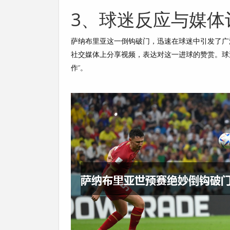
3、球迷反应与媒体
萨纳布里亚这一倒钩破门，迅速在球迷中引发了广
社交媒体上分享视频，表达对这一进球的赞赏。球
作”。