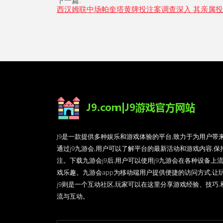
下一篇:
西汉姆联中场帕奎塔黄牌投注案调查深入 其亲属
J9是一款提供多种娱乐和游戏体验的平台,致力于为用户带
通过j9九游会,用户可以了解平台的最新活动和游戏内容,
注。下载九游会j9后,用户可以使用j9九游会在各种设备上
戏乐趣。九游会app为移动端用户提供便捷的访问方式,让
j9则是一个互动社区,玩家可以在这里分享游戏经验、技巧
流与互动。