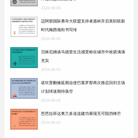
2026-08-06
迈阿密国际勇夺大联盟支持者盾杯开启美职联新
时代梅西领衔书写传
2026-08-05
贝林厄姆谈马德里生活感受称在城市中收获满满
充实
2026-08-05
诺坎普翻修延期迫使巴塞罗那再次推迟回归主场
计划球迷期待落空
2026-08-04
芭芭拉班达奥兰多连连建功展现无可阻挡锋芒
2026-08-03