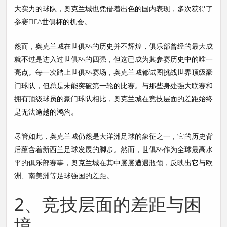
大实力的球队，奥克兰城也凭借着出色的国内表现，多次获得了
参赛FIFA世俱杯的机会。
然而，奥克兰城在世俱杯的历史并不辉煌，俱乐部曾经的最大成
就不过是进入过世俱杯的四强，但这已成为其参赛历史中的唯一
亮点。每一次踏上世俱杯赛场，奥克兰城都试图挑战世界顶级豪
门球队，但总是未能突破第一轮的比赛。与那些身处强大联赛和
拥有顶级球员的豪门球队相比，奥克兰城在竞技层面的差距始终
是无法逾越的鸿沟。
尽管如此，奥克兰城仍然是大洋洲足球的象征之一，它的历史背
后蕴含着新西兰足球发展的脚步。然而，世俱杯作为全球最高水
平的俱乐部赛事，奥克兰城在其中屡屡遭遇瓶颈，反映出它与欧
洲、南美洲等足球强国的差距。
2、竞技层面的差距与困
境