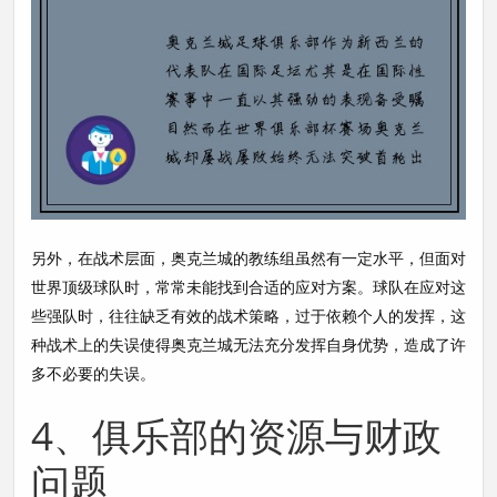
另外，在战术层面，奥克兰城的教练组虽然有一定水平，但面对
世界顶级球队时，常常未能找到合适的应对方案。球队在应对这
些强队时，往往缺乏有效的战术策略，过于依赖个人的发挥，这
种战术上的失误使得奥克兰城无法充分发挥自身优势，造成了许
多不必要的失误。
4、俱乐部的资源与财政
问题