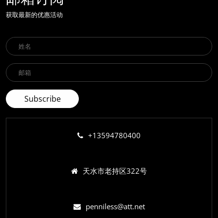
获取最新的优惠活动
+13594780400
天水市老持区322号
penniless@att.net