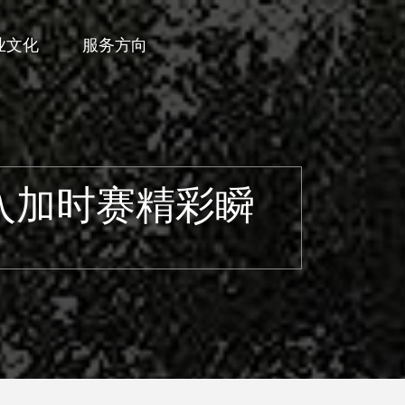
业文化
服务方向
入加时赛精彩瞬