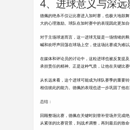
4、进球意义与深远
德佩的绝杀不仅让比赛进入加时赛，也极大地鼓舞
大的心理激励。球队在加时赛中的表现因此更加自
对于主场球迷而言，这一进球无疑是一场情绪的释
喊和欢呼声回荡在球场上空，使这场比赛成为难以
在媒体和评论员的讨论中，这粒进球也被反复提及
承担责任的精神。正是这种气质，让他在关键比赛
从长远来看，这个进球可能成为球队赛季的重要转
相信彼此的能力。德佩的表现也进一步巩固了他在
总结：
回顾整场比赛，德佩在关键时刻替补登场并完成绝
从紧张的比赛背景，到战术调整，再到最后的致命