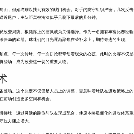
局面，但始终难以找到有效的破门机会。对手的防守组织严密，几次反击
逼近尾声，主队距离被淘汰似乎只剩下最后的几分钟。
员改变局势。板凳席上的德佩成为关键选择。作为一名拥有丰富比赛经验
破僵局的武器。球迷们的目光逐渐聚焦在替补席上，期待奇迹的出现。
顶点。每一次传球、每一次拼抢都牵动着观众的心弦。此时的比赛不仅是
将登场，成为改变这一切的重要人物。
术
备登场。这个决定不仅仅是人员上的调整，更意味着球队在进攻策略上的
在前场创造更多空间和机会。
撤接球，通过灵活的跑位与队友形成配合，使原本略显僵化的进攻体系重
守压力随之增大。