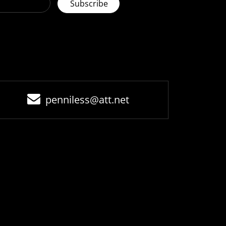
penniless@att.net