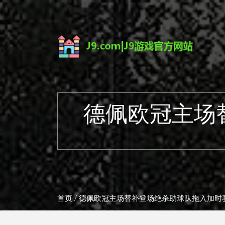
德佩欧冠主场
首页
/ 德佩欧冠主场替补登场绝杀助球队拖入加时