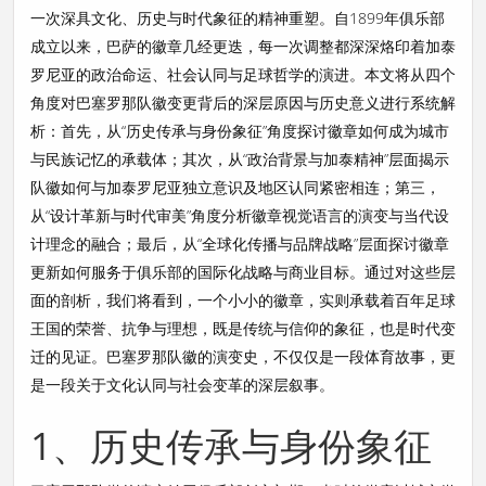
一次深具文化、历史与时代象征的精神重塑。自1899年俱乐部
成立以来，巴萨的徽章几经更迭，每一次调整都深深烙印着加泰
罗尼亚的政治命运、社会认同与足球哲学的演进。本文将从四个
角度对巴塞罗那队徽变更背后的深层原因与历史意义进行系统解
析：首先，从“历史传承与身份象征”角度探讨徽章如何成为城市
与民族记忆的承载体；其次，从“政治背景与加泰精神”层面揭示
队徽如何与加泰罗尼亚独立意识及地区认同紧密相连；第三，
从“设计革新与时代审美”角度分析徽章视觉语言的演变与当代设
计理念的融合；最后，从“全球化传播与品牌战略”层面探讨徽章
更新如何服务于俱乐部的国际化战略与商业目标。通过对这些层
面的剖析，我们将看到，一个小小的徽章，实则承载着百年足球
王国的荣誉、抗争与理想，既是传统与信仰的象征，也是时代变
迁的见证。巴塞罗那队徽的演变史，不仅仅是一段体育故事，更
是一段关于文化认同与社会变革的深层叙事。
1、历史传承与身份象征