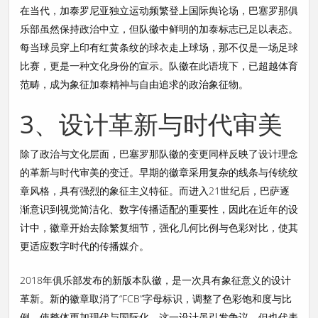
在当代，加泰罗尼亚独立运动频繁登上国际舆论场，巴塞罗那俱
乐部虽然保持政治中立，但队徽中鲜明的加泰标志已足以表态。
每当球员穿上印有红黄条纹的球衣走上球场，那不仅是一场足球
比赛，更是一种文化身份的宣示。队徽在此语境下，已超越体育
范畴，成为象征加泰精神与自由追求的政治象征物。
3、设计革新与时代审美
除了政治与文化层面，巴塞罗那队徽的变更同样反映了设计理念
的革新与时代审美的变迁。早期的徽章采用复杂的线条与传统纹
章风格，具有强烈的象征主义特征。而进入21世纪后，巴萨逐
渐意识到视觉简洁化、数字传播适配的重要性，因此在近年的设
计中，徽章开始去除繁复细节，强化几何比例与色彩对比，使其
更适应数字时代的传播媒介。
2018年俱乐部发布的新版本队徽，是一次具有象征意义的设计
革新。新的徽章取消了“FCB”字母标识，调整了色彩饱和度与比
例，使整体更加现代与国际化。这一设计虽引发争议，但也代表