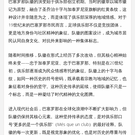
巴塞罗那队徽的演变始于俱乐部创立初期。当时的徽章以城市徽
记为原型，融合了圣乔治十字与加泰罗尼亚旗帜的红黄条纹，这
种设计并非随意为之，而是体现了俱乐部深厚的地域情感。对于
19世纪末的巴塞罗那市民而言，足球俱乐部不仅是竞技团体，
更是地方身份与社区精神的象征。队徽的图案设计，成为城市居
民认同自身文化、对抗外来影响的一种集体标志。
随着时间推移，队徽在形式上经历了多次改动，但其核心精神始
终未变——忠于加泰罗尼亚、忠于巴塞罗那。特别是在20世纪
初，俱乐部逐渐成为民众情感寄托的象征。队徽上的十字与条
纹，如同一种历史的符号密码，既承载着宗教与地域的记忆，也
象征着对身份的坚守。这种历史传承的延续，使得队徽不只是一
个标志，而是一种凝结了时代精神的文化图腾。
进入现代社会后，巴塞罗那在全球化浪潮中不断扩大影响力，但
队徽仍保持其核心元素。这种坚持传承的态度，是对俱乐部口
号“更多的是一个俱乐部”（Més que un club）的最好诠释。队
徽的每一次更新，既是视觉形象的优化，也是对历史的尊重与传