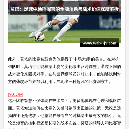
此外，莫塔的比赛智慧也为他赢得了“中场大师”的美誉。在对抗
强队时，莫塔往往能根据比赛的变化做出及时调整，通过不同的
战术变化来困扰对手。在与世界级球员的对决中，他能够找到对
方的薄弱环节并加以利用，展现出一种超凡的比赛洞察力。
J9.COM
这种比赛智慧不仅体现在技术层面，更多地体现在心理和战略层
面。莫塔知道如何在比赛的关键时刻做出正确的决策，无论是选
择防守还是进攻，他总能在最恰当的时机给出最有效的指引。无
论是短暂的控制权还是长期的战术布置，莫塔的领导力和比赛智