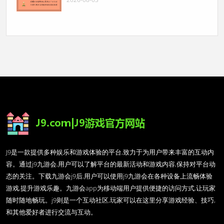
J9是一款提供多种娱乐和游戏体验的平台,致力于为用户带来丰富的互动内
容。通过j9九游会,用户可以了解平台的最新活动和游戏内容,保持对平台动
态的关注。下载九游会j9后,用户可以使用j9九游会在各种设备上流畅体验
游戏,提升游戏乐趣。九游会app为移动端用户提供便捷的访问方式,让玩家
随时随地畅玩。j9则是一个互动社区,玩家可以在这里分享游戏经验、技巧,
和其他爱好者进行交流与互动。