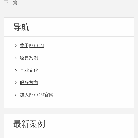
下一篇:
导航
关于J9.COM
经典案例
企业文化
服务方向
加入J9.COM官网
最新案例