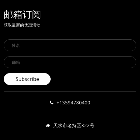
邮箱订阅
获取最新的优惠活动
+13594780400
天水市老持区322号