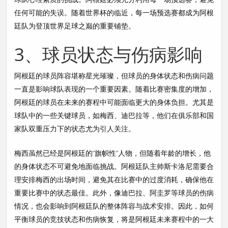
任何可能的失误。随着世界杯的临近，每一场预选赛都成为阿根
廷队为登顶世界足球之巅的重要铺垫。
3、球员状态与伤病影响
阿根廷的球员阵容堪称星光璀璨，但球员的身体状态和伤病问题
一直是影响球队表现的一个重要因素。随着比赛密集度的增加，
阿根廷的球员在未来的赛程中可能面临更大的身体负担。尤其是
球队中的一些关键球员，如梅西、迪巴拉等，他们在俱乐部和国
家队双重压力下的状态尤为引人关注。
梅西虽然已经是阿根廷的“旗帜性”人物，但随着年龄的增长，他
的身体状态不可避免地面临挑战。阿根廷队主帅斯卡洛尼需要合
理安排梅西的出场时间，避免其在比赛中的过度消耗，确保他在
重要比赛中的状态最佳。此外，像迪巴拉、阿圭罗等球员的伤病
情况，也会影响到阿根廷队的整体阵容与战术安排。因此，如何
平衡球员的竞技状态和伤病恢复，将是阿根廷未来赛程中的一大