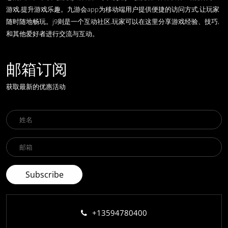
游戏,提升游戏乐趣。九游会app为移动端用户提供便捷的访问方式,让玩家
随时随地畅玩。j9则是一个互动社区,玩家可以在这里分享游戏经验、技巧,
和其他爱好者进行交流与互动。
邮箱订阅
获取最新的优惠活动
+13594780400