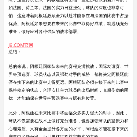
如法国、荷兰等。法国的实力日益强劲，球队的深度也非常可
怕，这意味着阿根廷必须全力以赴才能够在与法国的比赛中占据
优势。阿根廷如果想要在未来的比赛中取得好成绩，就必须充分
准备，做好应对各种强队的战术部署。
J9.COM官网
总结：
总的来说，阿根廷国家队未来的赛程充满挑战，国际友谊赛、世
界杯预选赛、球员状态以及强劲对手的威胁，都将决定阿根廷能
否在接下来的比赛中走得更远。阿根廷队必须在接下来的比赛中
保持稳定的状态，合理安排主力球员的出场时间，克服伤病的困
扰，才能确保在世界杯预选赛中占据有利位置。
此外，阿根廷在未来比赛中将面临众多实力强大的对手，因此，
球队不仅需要在战术上做好充分准备，也要加强球队的凝聚力和
心理素质。只有全面提升各方面的水平，阿根廷才能在接下来的
赛事中脱颖而出，为世界杯征程奠定坚实的基础。