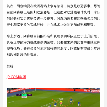
其次，阿森纳要在欧洲赛场上争夺荣誉，特别是欧冠赛事。尽管
目前阿森纳已经回归欧冠赛场，但在面对欧洲顶级球队时，球队
的经验和实力仍需要进一步提升。阿森纳需要在这些高强度的比
赛中积累更多的实战经验，并在战术上做到更加成熟和细致。
综上所述，阿森纳目前的排名和表现表明球队正处于上升阶段，
具备足够的潜力挑战更多的荣誉。只要在未来的比赛中继续发挥
现有优势，并在必要的地方加强阵容深度，阿森纳有望成为英超
和欧洲足坛的常青树。
总结：
J9.COM集团