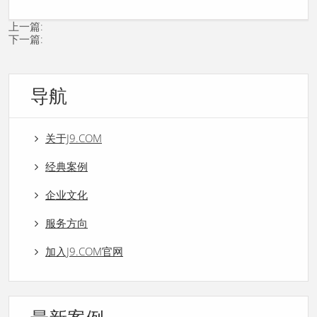
上一篇:
下一篇:
导航
关于J9.COM
经典案例
企业文化
服务方向
加入J9.COM官网