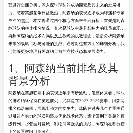
面进行全面分析，深入探讨球队的成功因素及其未来的发展潜
力。随着英超竞争日益激烈，阿森纳的表现逐渐成为球迷和专家
关注的焦点。本文将通过四个核心方面来全面解析：首先是阿森
纳球队的整体排名情况，其次是球队中最具影响力的球员表现，
再到阿森纳的战术布局以及主教练的执教理念，最后分析阿森纳
未来的战略目标与可能的挑战。通过对这些方面的详细分析，我
们能够更好地理解阿森纳目前的竞技状态和发展潜力。
1、阿森纳当前排名及其
背景分析
阿森纳在英超联赛中的表现近年来有所波动，但整体来看，球队
的排名始终保持在英超前列，尤其是在2023-2024赛季，阿森纳
排名稳居前四，展现出强大的竞争力。球队在过去几个赛季中通
过引进有实力的球员和逐步优化战术体系，逐渐回到了英超的顶
级行列。尽管面对曼城、利物浦等强队的挑战，阿森纳在积分榜
上的位置依旧可圈可点。