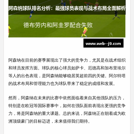
阿森纳在目前的赛季展现出了强大的竞争力，尤其是在战术组织
和球员发挥方面。球队的核心球员如萨卡、厄德高和加布里埃尔
等人的出色表现，是阿森纳能够稳居英超前四的关键。阿尔特塔
的战术布局和管理能力也为球队带来了稳定的成绩和发展。
然而，阿森纳在未来的比赛中依然面临着来自其他强队的压力，
特别是在欧冠等国际赛事中，如何在强队面前表现出更强的竞争
力，将是阿森纳的重大课题。总的来说，阿森纳正在朝着成为欧
洲顶级豪门的目标迈进，未来值得我们期待。