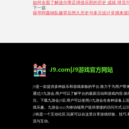
如何全面了解波尔蒂足球俱乐部的历史 成就 球员
下一篇:
探寻阿森纳队徽背后悠久历史与多元设计灵感来源
J9是一款提供多种娱乐和游戏体验的平台,致力于为用户带
通过j9九游会,用户可以了解平台的最新活动和游戏内容,
注。下载九游会j9后,用户可以使用j9九游会在各种设备上
戏乐趣。九游会app为移动端用户提供便捷的访问方式,让
j9则是一个互动社区,玩家可以在这里分享游戏经验、技巧
流与互动。