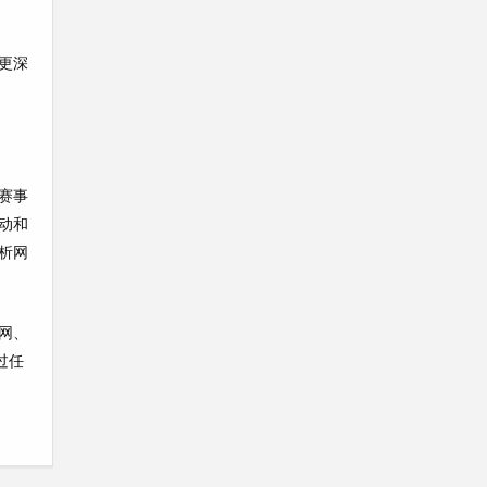
更深
赛事
动和
析网
网、
过任