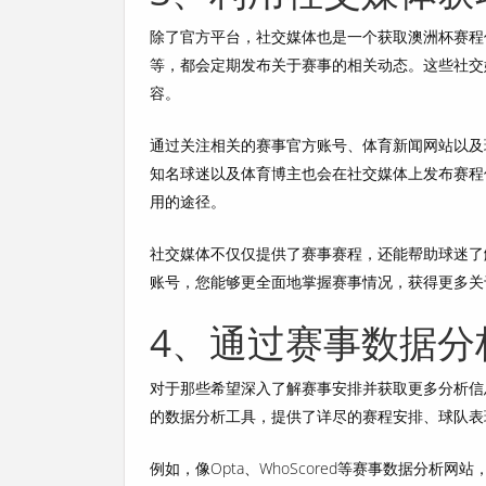
除了官方平台，社交媒体也是一个获取澳洲杯赛程信息的
等，都会定期发布关于赛事的相关动态。这些社交
容。
通过关注相关的赛事官方账号、体育新闻网站以及
知名球迷以及体育博主也会在社交媒体上发布赛程
用的途径。
社交媒体不仅仅提供了赛事赛程，还能帮助球迷了
账号，您能够更全面地掌握赛事情况，获得更多关
4、通过赛事数据分
对于那些希望深入了解赛事安排并获取更多分析信
的数据分析工具，提供了详尽的赛程安排、球队表
例如，像Opta、WhoScored等赛事数据分