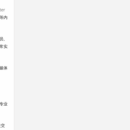
er
等内
员、
常实
媒体
专业
史交