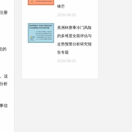
锋芒
注册
2026-08-03
美洲杯赛事冷门风险
的多维度全面评估与
走势预警分析研究报
息的
告专题
2026-08-03
息。这
分析
事信