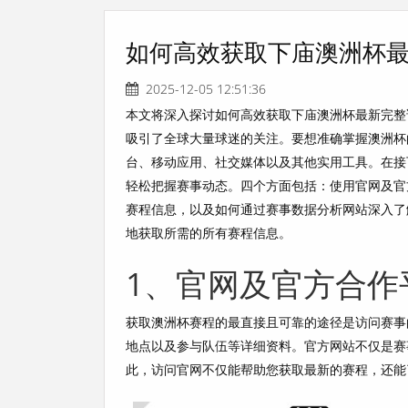
如何高效获取下庙澳洲杯
2025-12-05 12:51:36
本文将深入探讨如何高效获取下庙澳洲杯最新完整
吸引了全球大量球迷的关注。要想准确掌握澳洲杯
台、移动应用、社交媒体以及其他实用工具。在接
轻松把握赛事动态。四个方面包括：使用官网及官
赛程信息，以及如何通过赛事数据分析网站深入了
地获取所需的所有赛程信息。
1、官网及官方合作
获取澳洲杯赛程的最直接且可靠的途径是访问赛事
地点以及参与队伍等详细资料。官方网站不仅是赛
此，访问官网不仅能帮助您获取最新的赛程，还能