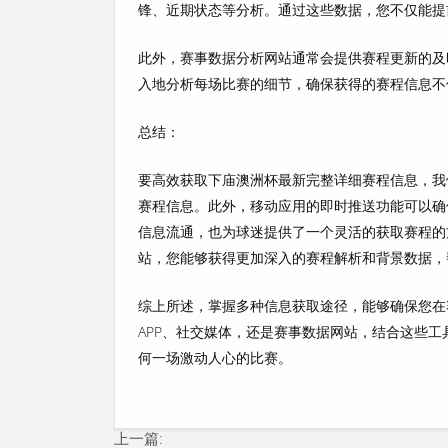
锋、近期状态等分析。通过这些数据，您不仅能提
此外，赛事数据分析网站通常会提供赛程更新的及
入地分析每场比赛的细节，确保获得的赛程信息不
总结：
要高效获取下庙澳洲杯最新完整详细赛程信息，我
赛程信息。此外，移动应用的即时推送功能可以确
信息流通，也为球迷提供了一个灵活的获取赛程的
站，您能够获得更加深入的赛程解析和背景数据，
综上所述，掌握多种信息获取途径，能够确保您在
APP、社交媒体，还是赛事数据网站，结合这些
何一场激动人心的比赛。
上一篇: