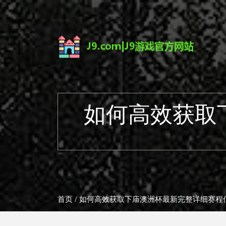
如何高效获取
首页
/ 如何高效获取下庙澳洲杯最新完整详细赛