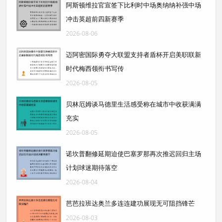
阿斯顿维拉官宣签下比利时中场奥纳纳补强中场
冲击英超前四新赛季
2026-08-06
迈阿密国际勇夺大联盟支持者盾杯开启美职联新
时代梅西领衔书写传
2026-08-05
贝林厄姆谈马德里生活感受称在城市中收获满满
充实
2026-08-05
诺坎普翻修延期迫使巴塞罗那再次推迟回归主场
计划球迷期待落空
2026-08-04
芭芭拉班达奥兰多连连建功展现无可阻挡锋芒
2026-08-03