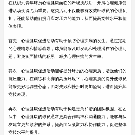
在认识到青年球员心理健康面临的严峻挑战后，开展心理健康促
进活动变得尤为重要。这类活动不仅能够有效减轻球员的心理负
担，还能帮助他们提升应对压力的能力，从而提高竞技水平和整
体表现。
首先，心理健康促进活动有助于预防心理疾病的发生。通过定期
的心理辅导和情感疏导，球员能够及时发现和处理潜在的心理问
题，避免负面情绪的积累，减少心理疾病的发生率。
其次，心理健康促进活动能够提升球员的心理素质，增强他们的
抗压能力。在训练和比赛的高压环境下，心理素质的提升使球员
能够更好地调整心态，面对失败和挫折时更加坚韧，进而提升其
竞技表现。
再次，心理健康促进活动有助于构建更为和谐的团队氛围。在团
队中，心理健康的球员通常更具合作精神和沟通能力，能够与队
友建立更加紧密的关系，提高团队凝聚力和协作能力，促进整体
竞技水平的提升。