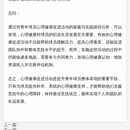
总结：
通过对青年球员心理健康促进活动的探索与实践路径分析，可以
发现，心理健康对球员的职业生涯发展至关重要。有效的心理健
康促进活动不仅能帮助球员缓解压力、提高心理素质，还能促进
团队协作和整体竞技水平的提升。然而，实施这些活动的过程中
仍面临诸多挑战，需要各方共同努力，加强心理健康认知、增加
资源投入并完善评估机制。
总之，心理健康促进活动是提升青年球员整体表现的重要手段，
只有为球员提供科学、系统的心理健康支持，才能帮助他们克服
竞技中的心理障碍，保持最佳竞技状态，最终实现个人和团队的
长远发展。
上一篇:
下一篇: