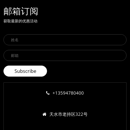
邮箱订阅
获取最新的优惠活动
+13594780400
天水市老持区322号