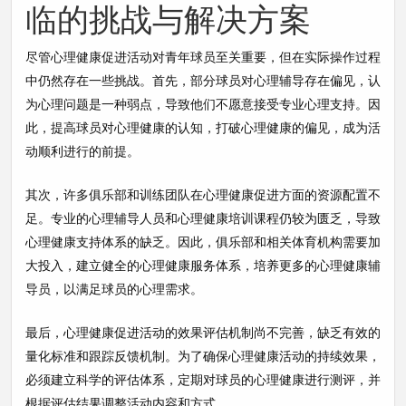
临的挑战与解决方案
尽管心理健康促进活动对青年球员至关重要，但在实际操作过程
中仍然存在一些挑战。首先，部分球员对心理辅导存在偏见，认
为心理问题是一种弱点，导致他们不愿意接受专业心理支持。因
此，提高球员对心理健康的认知，打破心理健康的偏见，成为活
动顺利进行的前提。
其次，许多俱乐部和训练团队在心理健康促进方面的资源配置不
足。专业的心理辅导人员和心理健康培训课程仍较为匮乏，导致
心理健康支持体系的缺乏。因此，俱乐部和相关体育机构需要加
大投入，建立健全的心理健康服务体系，培养更多的心理健康辅
导员，以满足球员的心理需求。
最后，心理健康促进活动的效果评估机制尚不完善，缺乏有效的
量化标准和跟踪反馈机制。为了确保心理健康活动的持续效果，
必须建立科学的评估体系，定期对球员的心理健康进行测评，并
根据评估结果调整活动内容和方式。