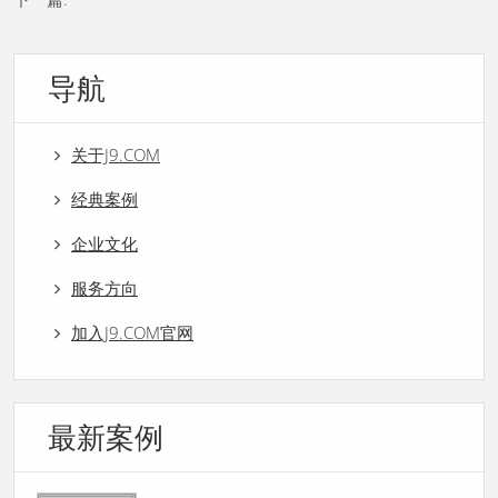
导航
关于J9.COM
经典案例
企业文化
服务方向
加入J9.COM官网
最新案例