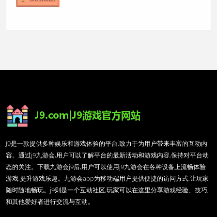
J9是一款提供多种娱乐和游戏体验的平台,致力于为用户带来丰富的互动内
容。通过j9九游会,用户可以了解平台的最新活动和游戏内容,保持对平台动
态的关注。下载九游会j9后,用户可以使用j9九游会在各种设备上流畅体验
游戏,提升游戏乐趣。九游会app为移动端用户提供便捷的访问方式,让玩家
随时随地畅玩。j9则是一个互动社区,玩家可以在这里分享游戏经验、技巧,
和其他爱好者进行交流与互动。