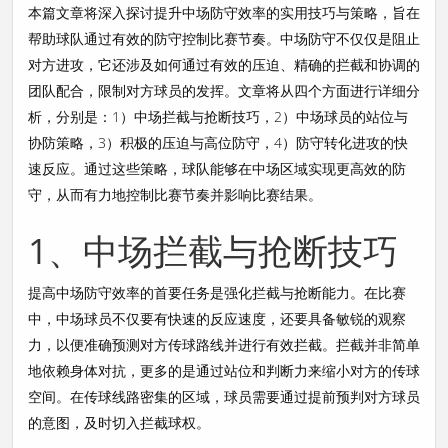
本篇文章将深入探讨提升中场防守效率的实用技巧与策略，旨在
帮助球队通过有效的防守控制比赛节奏。中场防守不仅仅是阻止
对方进攻，它还涉及如何通过有效的压迫、精确的拦截和协调的
团队配合，限制对方球员的发挥。文章将从四个方面进行详细分
析，分别是：1）中场拦截与抢断技巧，2）中场球员的站位与
协防策略，3）积极的压迫与高位防守，4）防守转化进攻的快
速反应。通过这些策略，球队能够在中场区域实现更高效的防
守，从而有力地控制比赛节奏并影响比赛结果。
1、中场拦截与抢断技巧
提高中场防守效率的首要任务是强化拦截与抢断能力。在比赛
中，中场球员不仅要有快速的反应速度，还要具备敏锐的观察
力，以便准确预测对方传球路线并进行有效拦截。拦截并非简单
地依赖身体对抗，更多的是通过站位和判断力来缩小对方的传球
空间。在传球线路密集的区域，球员需要通过提前预判对方球员
的意图，及时切入拦截球权。