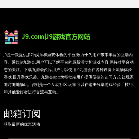
J9是一款提供多种娱乐和游戏体验的平台,致力于为用户带来丰富的互动内
容。通过j9九游会,用户可以了解平台的最新活动和游戏内容,保持对平台动
态的关注。下载九游会j9后,用户可以使用j9九游会在各种设备上流畅体验
游戏,提升游戏乐趣。九游会app为移动端用户提供便捷的访问方式,让玩家
随时随地畅玩。j9则是一个互动社区,玩家可以在这里分享游戏经验、技巧,
和其他爱好者进行交流与互动。
邮箱订阅
获取最新的优惠活动