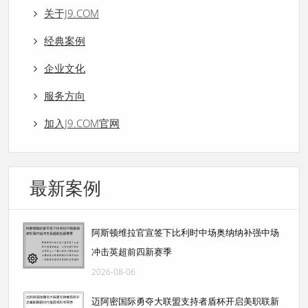
关于J9.COM
经典案例
企业文化
服务方向
加入J9.COM官网
最新案例
阿斯顿维拉官宣签下比利时中场奥纳纳补强中场
冲击英超前四新赛季
2026-08-06
迈阿密国际勇夺大联盟支持者盾杯开启美职联新