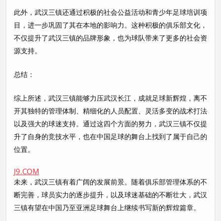
此外，武汉三镇还通过积极的社会公益活动和青少年足球培训项
目，进一步巩固了其在本地的影响力。这种积极的俱乐部文化，
不仅提升了武汉三镇的品牌形象，也为球队带来了更多的社会资
源支持。
总结：
综上所述，武汉三镇能够力压武汉长江，成就足球新辉煌，离不
开其独特的管理体制、精细化的人员配置、灵活多变的战术打法
以及强大的球迷支持。通过这四个方面的努力，武汉三镇不仅提
升了自身的竞技水平，也在中国足球的舞台上找到了属于自己的
位置。
J9.COM
未来，武汉三镇有着广阔的发展前景。随着俱乐部管理体系的不
断完善，球员实力的逐步提升，以及球迷基础的不断壮大，武汉
三镇有望在中国乃至亚洲足球舞台上继续书写新的辉煌篇章。