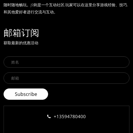
随时随地畅玩。j9则是一个互动社区,玩家可以在这里分享游戏经验、技巧,
和其他爱好者进行交流与互动。
邮箱订阅
获取最新的优惠活动
+13594780400