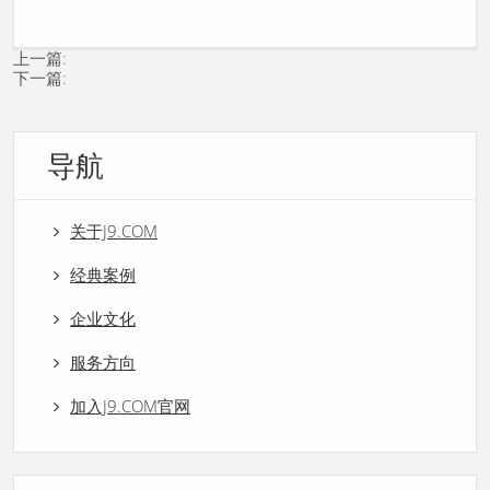
上一篇:
下一篇:
导航
关于J9.COM
经典案例
企业文化
服务方向
加入J9.COM官网