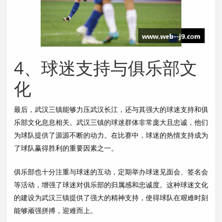
4、球迷支持与俱乐部文
化
最后，武汉三镇能够力压武汉长江，还与其强大的球迷支持和俱
乐部文化息息相关。武汉三镇的球迷群体非常庞大且忠诚，他们
为球队提供了源源不断的动力。在比赛中，球迷的热情支持成为
了球队赢得胜利的重要因素之一。
俱乐部也十分注重与球迷的互动，定期举办球迷见面会、签名会
等活动，增强了球迷对俱乐部的归属感和忠诚度。这种球迷文化
的建设为武汉三镇提供了强大的精神支持，使得球队在艰难时刻
能够顽强拼搏，迎难而上。