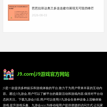
芭芭拉班达奥兰多连连建功展现无可阻挡锋芒
2026-08-03
J9是一款提供多种娱乐和游戏体验的平台,致力于为用户带来丰富的互动内
容。通过j9九游会,用户可以了解平台的最新活动和游戏内容,保持对平台动
态的关注。下载九游会j9后,用户可以使用j9九游会在各种设备上流畅体验
游戏,提升游戏乐趣。九游会app为移动端用户提供便捷的访问方式,让玩家