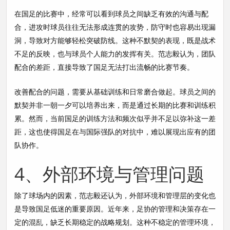
在国足的比赛中，经常可以看到球员之间缺乏有效的沟通与配
合，进攻时球员往往无法形成连贯的攻势，防守时也容易出现漏
洞，导致对方能够轻松突破防线。这种不默契的表现，既是战术
不足的反映，也与球员个人能力的发挥有关。范志毅认为，团队
配合的差距，直接导致了国足无法打出流畅的比赛节奏。
改善配合的问题，需要从基础训练和日常磨合做起。球员之间的
默契并非一朝一夕可以培养出来，而是通过长期的比赛和训练积
累。然而，当前国足的训练方法和频次似乎并不足以弥补这一差
距，这也使得国足在与国际强队的对抗中，难以展现出应有的团
队协作。
4、外部环境与管理问题
除了球场内的因素，范志毅还认为，外部环境和管理层的变化也
是导致国足低迷的重要原因。近年来，足协的管理和决策存在一
定的混乱，缺乏长期稳定的战略规划。这种不稳定的管理环境，