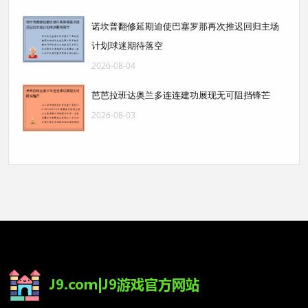
诺坎普翻修延期迫使巴塞罗那再次推迟回归主场
计划球迷期待落空
2026-08-04
芭芭拉班达奥兰多连连建功展现无可阻挡锋芒
2026-08-03