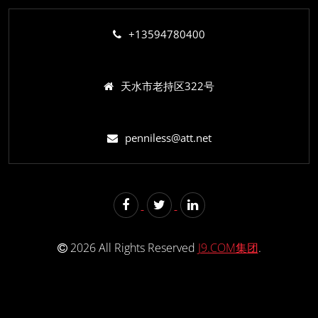
+13594780400
天水市老持区322号
penniless@att.net
2026 All Rights Reserved
J9.COM集团
.