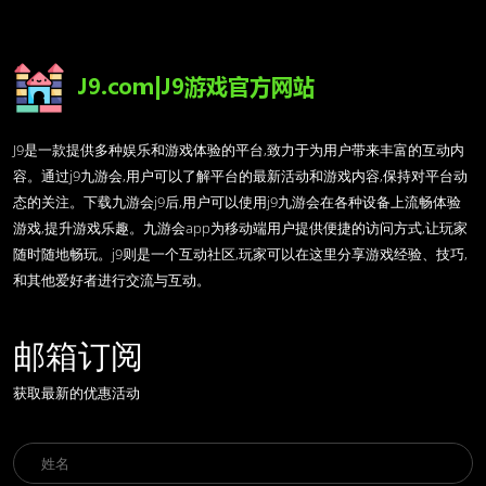
J9是一款提供多种娱乐和游戏体验的平台,致力于为用户带来丰富的互动内
容。通过j9九游会,用户可以了解平台的最新活动和游戏内容,保持对平台动
态的关注。下载九游会j9后,用户可以使用j9九游会在各种设备上流畅体验
游戏,提升游戏乐趣。九游会app为移动端用户提供便捷的访问方式,让玩家
随时随地畅玩。j9则是一个互动社区,玩家可以在这里分享游戏经验、技巧,
和其他爱好者进行交流与互动。
邮箱订阅
获取最新的优惠活动