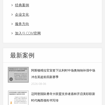
经典案例
企业文化
服务方向
加入J9.COM官网
最新案例
阿斯顿维拉官宣签下比利时中场奥纳纳补强中场
冲击英超前四新赛季
2026-08-06
迈阿密国际勇夺大联盟支持者盾杯开启美职联新
时代梅西领衔书写传