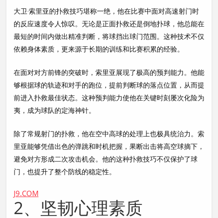
大卫·索里亚的扑救技巧堪称一绝，他在比赛中面对高速射门时
的反应速度令人惊叹。无论是正面扑救还是倒地扑球，他总能在
最短的时间内做出精准判断，将球挡出球门范围。这种技术不仅
依赖身体素质，更来源于长期的训练和比赛积累的经验。
在面对对方前锋的突破时，索里亚展现了极高的预判能力。他能
够根据球的轨迹和对手的跑位，提前判断球的落点位置，从而提
前进入扑救最佳状态。这种预判能力使他在关键时刻屡次化险为
夷，成为球队的定海神针。
除了常规射门的扑救，他在空中高球的处理上也极具统治力。索
里亚能够凭借出色的弹跳和时机把握，果断出击将高空球摘下，
避免对方形成二次攻击机会。他的这种扑救技巧不仅保护了球
门，也提升了整个防线的稳定性。
J9.COM
2、坚韧心理素质