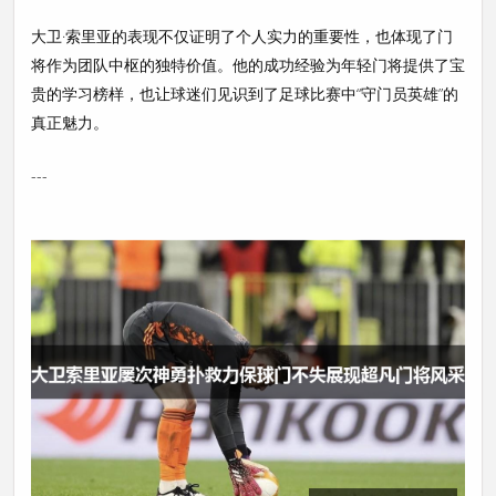
大卫·索里亚的表现不仅证明了个人实力的重要性，也体现了门
将作为团队中枢的独特价值。他的成功经验为年轻门将提供了宝
贵的学习榜样，也让球迷们见识到了足球比赛中“守门员英雄”的
真正魅力。
---