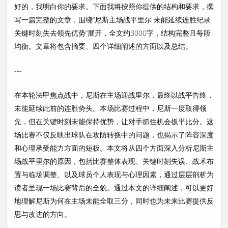
好的，我明白你的要求。下面我将按照你提供的结构和要求，撰
写一篇完整的文章，围绕“尼斯主场战平里尔 未能延续连胜纪录
关键时刻失去领先优势”展开，全文约3000字，结构完整且每段
均衡。文章将包含摘要、四个详细阐述的方面以及总结。
---
在本轮法甲焦点战中，尼斯在主场迎战里尔，最终以战平告终，
未能延续此前的连胜势头。本场比赛过程中，尼斯一度取得领
先，但在关键时刻未能保持优势，让对手抓住机会扳平比分。这
场比赛不仅反映出球队在攻防转换中的问题，也揭示了阵容深度
和心理承受能力方面的短板。本文将从四个方面深入分析尼斯主
场战平里尔的原因，包括比赛整体表现、关键时刻失误、战术布
置与临场调整、以及球员个人表现与心理因素，通过层层剖析为
读者呈现一场比赛背后的全貌。通过本文的详细阐述，可以更好
地理解尼斯为何在主场未能全取三分，同时也为未来比赛提供反
思与改进的方向。