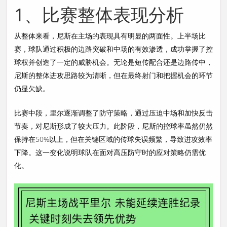
1、比赛整体表现分析
从整体来看，尼斯在主场的表现具有明显的两面性。上半场比
赛，球队通过积极的边路突破和中场的有效渗透，成功掌握了控
球权并创造了一定的威胁机会。无论是短传配合还是边路传中，
尼斯的整体进攻思路较为清晰，但在最终射门和把握机会的环节
仍显欠缺。
比赛中段，里尔逐渐调整了防守策略，通过压迫中场和加快反击
节奏，对尼斯形成了较大压力。此阶段，尼斯的控球率虽然仍然
保持在50%以上，但在关键区域的传球失误频繁，导致进攻效率
下降。这一变化说明球队在面对高压防守时的应对策略仍需优
化。