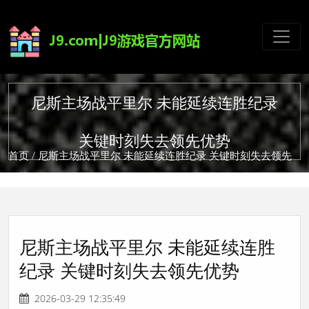
尼斯主场战平里尔 未能延续连胜纪录
关键时刻失去领先优势
首页
/ 尼斯主场战平里尔 未能延续连胜纪录 关键时刻失去领先
优势
尼斯主场战平里尔 未能延续连胜
纪录 关键时刻失去领先优势
2026-03-29 12:35:49