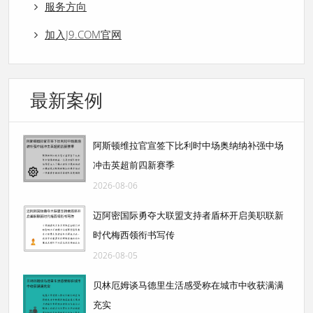
服务方向
加入J9.COM官网
最新案例
阿斯顿维拉官宣签下比利时中场奥纳纳补强中场
冲击英超前四新赛季
2026-08-06
迈阿密国际勇夺大联盟支持者盾杯开启美职联新
时代梅西领衔书写传
2026-08-05
贝林厄姆谈马德里生活感受称在城市中收获满满
充实