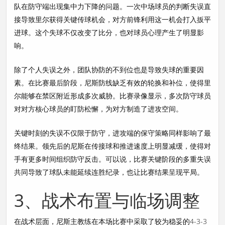
队在防守端出现集中力下降的问题。一次中场球员的判断失误直
接导致里尔获得关键传球机会，对方前锋利用这一机会打入扳平
进球。这个失球不仅改变了比分，也对球员心理产生了明显影
响。
除了个人失误之外，团队协防的不到位也是导致失球的重要因
素。在比赛最后阶段，尼斯防线缺乏有效的轮换和补位，使得里
尔能够在禁区附近形成多次威胁。比赛录像显示，多次防守球员
对对方核心球员的盯防松懈，为对方制造了进攻空间。
关键时刻的失误不仅限于防守，进攻端的保守策略同样影响了最
终结果。领先后的尼斯在传接球和推进速度上明显减缓，使得对
手有更多时间组织防守反击。可以说，比赛关键阶段的多重失误
共同导致了球队未能延续连胜纪录，也让比赛结果呈现平局。
3、战术布置与临场调整
在战术层面，尼斯主教练在本场比赛中采取了较为稳妥的4-3-3