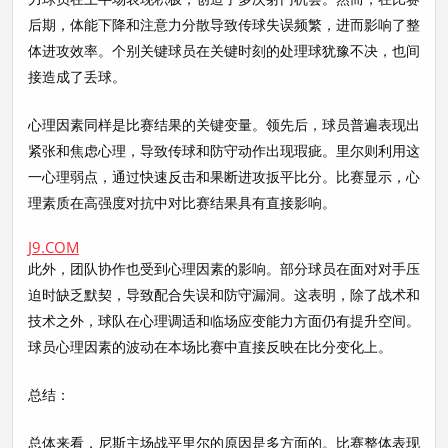
后期，体能下降和注意力分散导致传球失误频繁，进而影响了整
体进攻效率。个别关键球员在关键时刻的处理球犹豫不决，也间
接造成了丢球。
心理因素同样是比赛结果的关键变量。领先后，球员普遍表现出
紧张和焦虑心理，导致传球和防守动作出现瑕疵。里尔则利用这
一心理弱点，通过快速反击和果断进攻扳平比分。比赛显示，心
理素质在高强度对抗中对比赛结果具有直接影响。
J9.COM
此外，团队协作也受到心理因素的影响。部分球员在面对对手压
迫时缺乏默契，导致配合失误和防守漏洞。这表明，除了战术和
技术之外，球队在心理调适和临场应变能力方面仍有提升空间。
球员心理因素的波动在本场比赛中直接反映在比分变化上。
总结：
总体来看，尼斯主场战平里尔的原因是多方面的。比赛整体表现