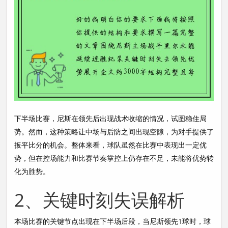
下半场比赛，尼斯在领先后出现战术收缩的情况，试图稳住局
势。然而，这种策略让中场与后防之间出现空隙，为对手提供了
扳平比分的机会。整体来看，球队虽然在比赛中表现出一定优
势，但在控场能力和比赛节奏掌控上仍存在不足，未能将优势转
化为胜势。
2、关键时刻失误解析
本场比赛的关键节点出现在下半场后段，当尼斯领先1球时，球