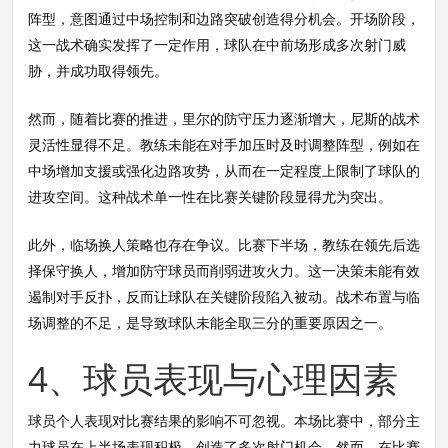
阵型，意图通过中场控制和边路突破创造得分机会。开场阶段，
这一战术确实发挥了一定作用，球队在中前场形成多次射门威
胁，并成功取得领先。
然而，随着比赛的推进，里尔的防守压力逐渐增大，尼斯的战术
灵活性显得不足。教练未能在对手加压时及时调整阵型，例如在
中场增加支援或强化边路攻势，从而在一定程度上限制了球队的
进攻空间。这种战术单一性在比赛关键阶段显得尤为突出。
此外，临场换人策略也存在争议。比赛下半场，教练在领先后选
择保守换人，增加防守球员而削弱进攻火力。这一决策未能有效
遏制对手反扑，反而让球队在关键阶段陷入被动。战术布置与临
场调整的不足，是导致球队未能全取三分的重要原因之一。
4、球员表现与心理因素
球员个人表现对比赛结果的影响不可忽视。本场比赛中，部分主
力球员在上半场表现积极，创造了多次射门机会。然而，在比赛