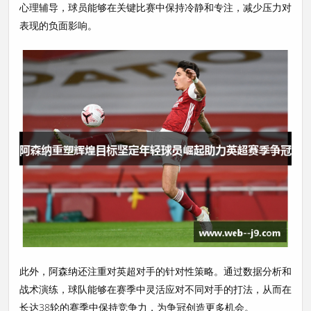
心理辅导，球员能够在关键比赛中保持冷静和专注，减少压力对
表现的负面影响。
此外，阿森纳还注重对英超对手的针对性策略。通过数据分析和
战术演练，球队能够在赛季中灵活应对不同对手的打法，从而在
长达38轮的赛季中保持竞争力，为争冠创造更多机会。