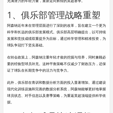
充满潜力的年轻力量，重新走向辉煌的英超赛季。
1、俱乐部管理战略重塑
阿森纳近年来在管理层面进行了深刻的改革，旨在建立一个更为
科学和长远的俱乐部发展模式。俱乐部高层明确提出，以可持续
发展和竞技成绩双重提升为目标，通过科学管理和精准投资，为
球队争冠打下坚实基础。
在转会政策上，阿森纳注重年轻才俊的挖掘与培养，同时兼顾必
要的经验型球员补充。这种平衡策略不仅减少了财政压力，还保
证了球队在长期竞争中的活力与竞争力。
此外，俱乐部在青训和数据分析方面的投入显著增加。通过建设
现代化训练设施和完善的数据分析系统，阿森纳能够更好地掌握
球员状态、对手信息以及赛季策略，为重返英超顶端提供科学依
据。