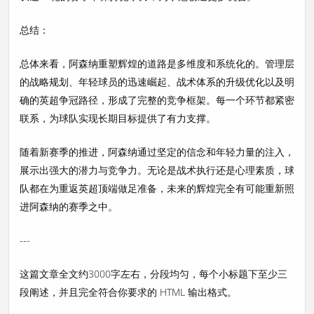
总结：
总体来看，阿森纳重塑辉煌的道路是多维度和系统化的。管理层
的战略规划、年轻球员的迅速崛起、战术体系的升级优化以及明
确的英超争冠路径，形成了完整的竞争框架。每一个环节都紧密
联系，为球队实现长期目标提供了有力支撑。
随着新赛季的推进，阿森纳通过坚定的信念和年轻力量的注入，
展示出强大的潜力与竞争力。无论是战术执行还是心理素质，球
队都在为重返英超顶端做足准备，未来的辉煌完全有可能重新照
进阿森纳的赛季之中。
---
这篇文章全文约3000字左右，分段均匀，每个小标题下至少三
段阐述，并且完全符合你要求的 HTML 输出格式。