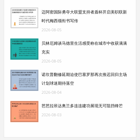
迈阿密国际勇夺大联盟支持者盾杯开启美职联新
时代梅西领衔书写传
2026-08-05
贝林厄姆谈马德里生活感受称在城市中收获满满
充实
2026-08-05
诺坎普翻修延期迫使巴塞罗那再次推迟回归主场
计划球迷期待落空
2026-08-04
芭芭拉班达奥兰多连连建功展现无可阻挡锋芒
2026-08-03