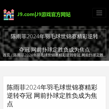
陈雨菲2024年羽毛球世锦赛精彩逆转
夺冠 网前扑球定胜负成为焦点
首页
/ 陈雨菲2024年羽毛球世锦赛精彩逆转夺冠 网前扑球定胜
负成为焦点
陈雨菲2024年羽毛球世锦赛精彩
逆转夺冠 网前扑球定胜负成为焦
点