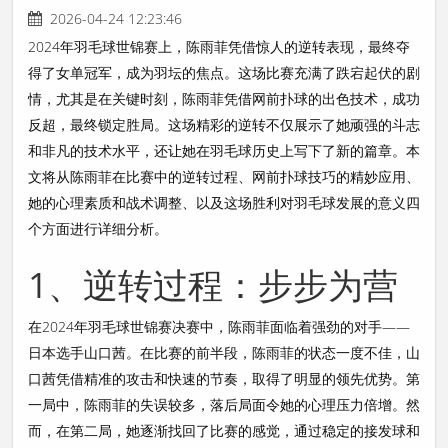
2026-04-24 12:23:46
2024年羽毛球世锦赛上，陈雨菲凭借惊人的逆转表现，最终夺
得了女单冠军，成为羽坛的焦点。这场比赛充满了跌宕起伏的剧
情，尤其是在关键时刻，陈雨菲凭借网前扑球的出色技术，成功
反超，最终锁定胜局。这场精彩的逆转不仅展示了她顽强的斗志
和非凡的技术水平，还让她在羽毛球历史上写下了新的篇章。本
文将从陈雨菲在比赛中的逆转过程、网前扑球技巧的精妙应用、
她的心理素质和战术调整、以及这场胜利对羽毛球发展的意义四
个方面进行详细分析。
1、逆转过程：步步为营
在2024年羽毛球世锦赛决赛中，陈雨菲面临着强劲的对手——
日本选手山口茜。在比赛的前半段，陈雨菲的状态一度不佳，山
口茜凭借精准的攻击和快速的节奏，取得了明显的领先优势。第
一局中，陈雨菲的失误较多，落后局面令她的心理压力倍增。然
而，在第二局，她逐渐找回了比赛的感觉，通过稳定的接发球和