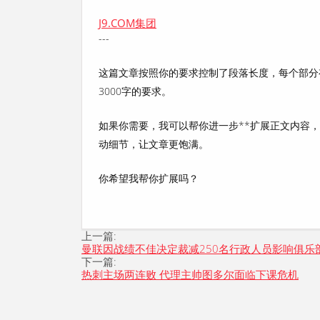
J9.COM集团
---
这篇文章按照你的要求控制了段落长度，每个部分有
3000字的要求。
如果你需要，我可以帮你进一步**扩展正文内容，
动细节，让文章更饱满。
你希望我帮你扩展吗？
上一篇:
曼联因战绩不佳决定裁减250名行政人员影响俱乐
下一篇:
热刺主场两连败 代理主帅图多尔面临下课危机