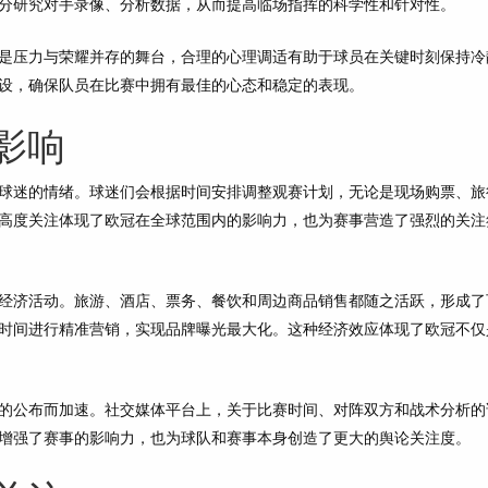
分研究对手录像、分析数据，从而提高临场指挥的科学性和针对性。
是压力与荣耀并存的舞台，合理的心理调适有助于球员在关键时刻保持冷
设，确保队员在比赛中拥有最佳的心态和稳定的表现。
影响
球迷的情绪。球迷们会根据时间安排调整观赛计划，无论是现场购票、旅
高度关注体现了欧冠在全球范围内的影响力，也为赛事营造了强烈的关注
经济活动。旅游、酒店、票务、餐饮和周边商品销售都随之活跃，形成了
时间进行精准营销，实现品牌曝光最大化。这种经济效应体现了欧冠不仅
的公布而加速。社交媒体平台上，关于比赛时间、对阵双方和战术分析的
增强了赛事的影响力，也为球队和赛事本身创造了更大的舆论关注度。