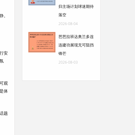
归主场计划球迷期待
落空
静。
2026-08-04
芭芭拉班达奥兰多连
连建功展现无可阻挡
行安
锋芒
氛
2026-08-03
可观
是体
话题