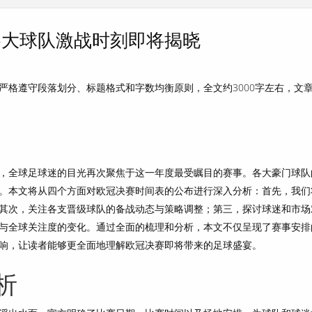
各大球队激战时刻即将揭晓
严格遵守段落划分、标题格式和字数均衡原则，全文约3000字左右，文
，全球足球迷的目光再次聚焦于这一年度最受瞩目的赛事。各大豪门球队
。本文将从四个方面对欧冠决赛时间表的公布进行深入分析：首先，我们
其次，关注各支晋级球队的备战动态与策略调整；第三，探讨球迷和市场
与全球关注度的变化。通过全面的梳理和分析，本文不仅呈现了赛事安排
响，让读者能够更全面地理解欧冠决赛即将带来的足球盛宴。
析