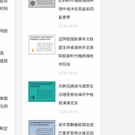
提供
比利时中场奥纳纳补
时间
强中场冲击英超前四
新赛季
2026-08-06
间的
迈阿密国际勇夺大联
盟支持者盾杯开启美
强
职联新时代梅西领衔
成部
书写传
2026-08-05
贝林厄姆谈马德里生
活感受称在城市中收
体能
获满满充实
注的
2026-08-05
诺坎普翻修延期迫使
和定
巴塞罗那再次推迟回