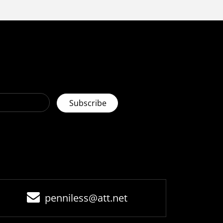
penniless@att.net