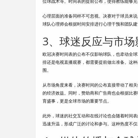
位球战术等。时间表的提前公布，使得教练能够充
心理层面的准备同样不可忽视。决赛对于球员来说
球队心理师会根据时间安排进行心理干预和团队建
3、球迷反应与市场
欧冠决赛时间表的公布不仅影响球队，也牵动全球
排还是电视直播观赛，都需要提前做出准备。这种
围。
从市场角度来看，决赛时间的公布直接带动了相关
的经济效益。同时，赞助商和广告商也会根据比赛
育盛事，更是全球市场的重要节点。
此外，球迷的社交互动和在线讨论也会随着时间表
迅速升温，形成广泛的讨论和参与。这种热度不仅