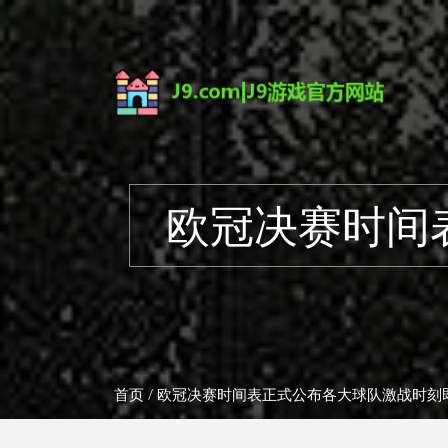
欧冠决赛时间
首页
/ 欧冠决赛时间表正式公布各大球队激战时刻