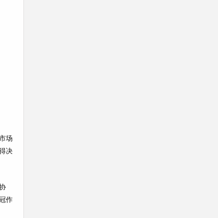
市场
得决
协
冠作