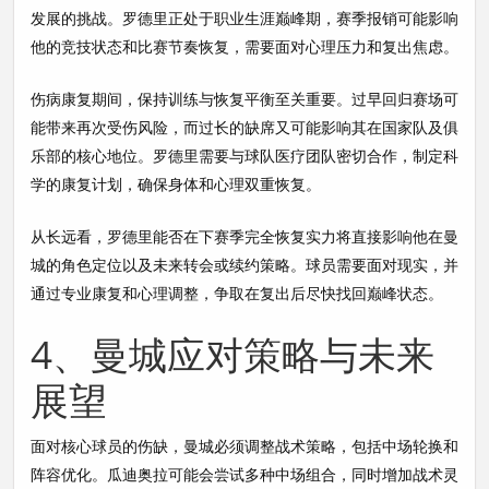
发展的挑战。罗德里正处于职业生涯巅峰期，赛季报销可能影响
他的竞技状态和比赛节奏恢复，需要面对心理压力和复出焦虑。
伤病康复期间，保持训练与恢复平衡至关重要。过早回归赛场可
能带来再次受伤风险，而过长的缺席又可能影响其在国家队及俱
乐部的核心地位。罗德里需要与球队医疗团队密切合作，制定科
学的康复计划，确保身体和心理双重恢复。
从长远看，罗德里能否在下赛季完全恢复实力将直接影响他在曼
城的角色定位以及未来转会或续约策略。球员需要面对现实，并
通过专业康复和心理调整，争取在复出后尽快找回巅峰状态。
4、曼城应对策略与未来
展望
面对核心球员的伤缺，曼城必须调整战术策略，包括中场轮换和
阵容优化。瓜迪奥拉可能会尝试多种中场组合，同时增加战术灵