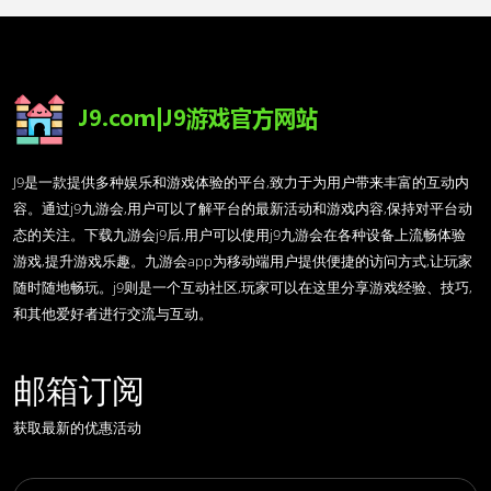
J9是一款提供多种娱乐和游戏体验的平台,致力于为用户带来丰富的互动内
容。通过j9九游会,用户可以了解平台的最新活动和游戏内容,保持对平台动
态的关注。下载九游会j9后,用户可以使用j9九游会在各种设备上流畅体验
游戏,提升游戏乐趣。九游会app为移动端用户提供便捷的访问方式,让玩家
随时随地畅玩。j9则是一个互动社区,玩家可以在这里分享游戏经验、技巧,
和其他爱好者进行交流与互动。
邮箱订阅
获取最新的优惠活动