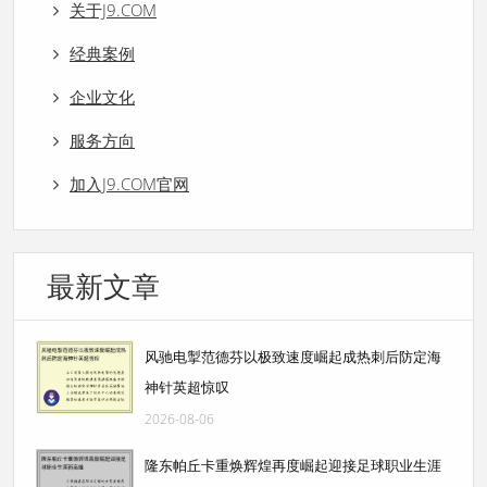
关于J9.COM
经典案例
企业文化
服务方向
加入J9.COM官网
最新文章
风驰电掣范德芬以极致速度崛起成热刺后防定海
神针英超惊叹
2026-08-06
隆东帕丘卡重焕辉煌再度崛起迎接足球职业生涯