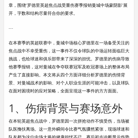
章，围绕“罗德里英超焦点战受重伤赛季报销曼城中场蒙阴影”展
开，字数和结构尽量符合你的要求。
---
在本赛季的英超联赛中，曼城中场核心罗德里在一场备受关注的
焦点战中不幸受重伤，这一事件不仅令球队的中场运转面临巨大
挑战，也给球迷和俱乐部带来了深深的担忧。罗德里的伤病导致
他赛季报销，这对曼城在争夺联赛冠军及欧冠赛场上的整体布局
产生了直接影响。本文将从四个方面详细分析罗德里的伤情背
景、对曼城战术的影响、对个人职业生涯的可能冲击，以及球队
在面对困境时的应对策略，全面呈现这一事件的方方面面。
1、伤病背景与赛场意外
在本轮英超焦点战中，罗德里因一次拼抢动作不慎受伤，当场被
队医搀扶离场。这一意外瞬间令比赛气氛骤然紧张，现场球迷和
队友都为这位中场大将的健康担忧不已。赛后初步诊断显示伤势