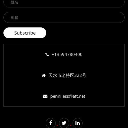
+13594780400
天水市老持区322号
penniless@att.net