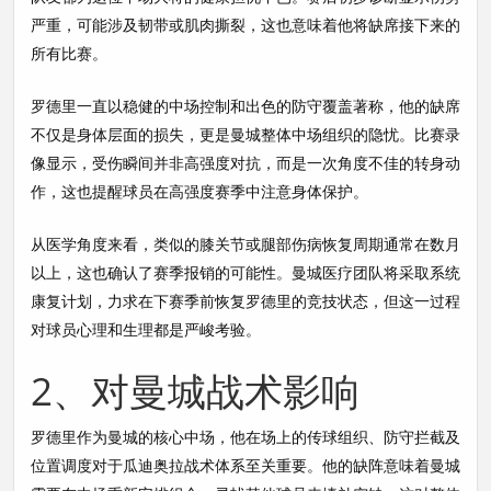
严重，可能涉及韧带或肌肉撕裂，这也意味着他将缺席接下来的
所有比赛。
罗德里一直以稳健的中场控制和出色的防守覆盖著称，他的缺席
不仅是身体层面的损失，更是曼城整体中场组织的隐忧。比赛录
像显示，受伤瞬间并非高强度对抗，而是一次角度不佳的转身动
作，这也提醒球员在高强度赛季中注意身体保护。
从医学角度来看，类似的膝关节或腿部伤病恢复周期通常在数月
以上，这也确认了赛季报销的可能性。曼城医疗团队将采取系统
康复计划，力求在下赛季前恢复罗德里的竞技状态，但这一过程
对球员心理和生理都是严峻考验。
2、对曼城战术影响
罗德里作为曼城的核心中场，他在场上的传球组织、防守拦截及
位置调度对于瓜迪奥拉战术体系至关重要。他的缺阵意味着曼城