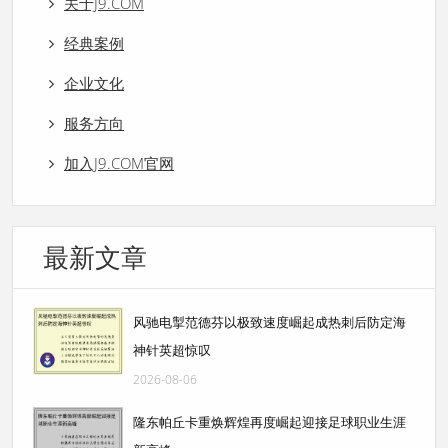
关于J9.COM
经典案例
企业文化
服务方向
加入J9.COM官网
最新文章
风驰电掣范德芬以极致速度崛起成热刺后防定海
神针英超惊叹
2026-08-06
隆东帕丘卡重焕辉煌再度崛起迎接足球职业生涯