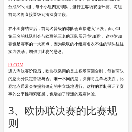
分成8个小组，每个小组四支球队，进行主客场双循环赛。每组
前两名将直接晋级到淘汰赛阶段。
在小组赛结束后，前两名晋级的球队会直接进入16强，而小组
第三名的球队则会与欧联第三名的球队展开“附加赛”。这些附加
赛也是赛事的一大亮点，因为欧联的小组赛名次不佳的球队往往
实力强劲，增强了比赛的悬念。
J9.COM
进入淘汰赛阶段后，欧协联采用的是主客场两回合制，每轮两队
的总比分决定晋级与否。唯一不同的是，决赛将是单场决胜，比
赛地点通常会在提前确定的中立场地进行。这样的赛制保证了赛
事的公平性和紧张感，也增加了球迷的观赛体验。
3、欧协联决赛的比赛规
则