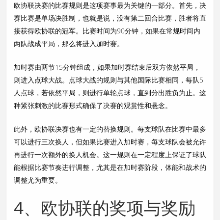
欧协联决赛的比赛规则是这项赛事最为关键的一部分。首先，决
赛比赛是单场决胜制，也就是说，没有第二回合比赛，胜者将直
接获得欧协联的冠军。比赛时间为90分钟，如果在常规时间内
两队战成平局，那么将进入加时赛。
加时赛由两节15分钟组成，如果加时赛结束后双方依然平局，
则进入点球大战。点球大战的规则与其他国际比赛相同，每队5
人点球，若依然平局，则进行单轮点球，直到分出胜负为止。这
种紧张刺激的比赛形式确保了决赛的观赏性和悬念。
此外，欧协联决赛也有一定的替换规则。每支球队在比赛中最多
可以进行三次换人，但如果比赛进入加时赛，每支球队会被允许
再进行一次额外的换人机会。这一规则在一定程度上保证了球队
能根据比赛节奏进行调整，尤其是在加时赛阶段，体能和战术的
调整尤为重要。
4、欧协联的奖项与奖励