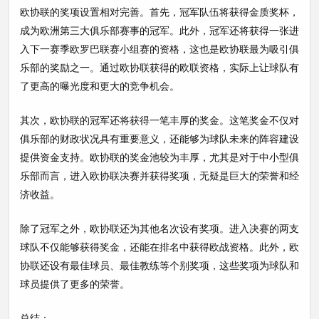
欧协联的奖项设置相对完善。首先，冠军队伍将获得金质奖杯，
成为欧洲第三大俱乐部赛事的冠军。此外，冠军还将获得一张进
入下一赛季欧罗巴联赛小组赛的资格，这也是欧协联最为吸引俱
乐部的奖励之一。通过欧协联获得的欧联资格，实际上让球队有
了更高的曝光度和更大的竞争机会。
其次，欧协联的冠军还将获得一笔丰厚的奖金。这笔奖金不仅对
俱乐部的财政状况具有重要意义，还能够为球队未来的阵容建设
提供资金支持。欧协联的奖金池较为丰厚，尤其是对于中小型俱
乐部而言，进入欧协联决赛并获得奖项，无疑是巨大的荣誉和经
济收益。
除了冠军之外，欧协联还为其他名次设有奖项。进入决赛的两支
球队不仅能够获得奖金，还能在排名中获得欧战资格。此外，欧
协联还设有最佳球员、最佳教练等个别奖项，这些奖项为球队和
球员提供了更多的荣誉。
总结：