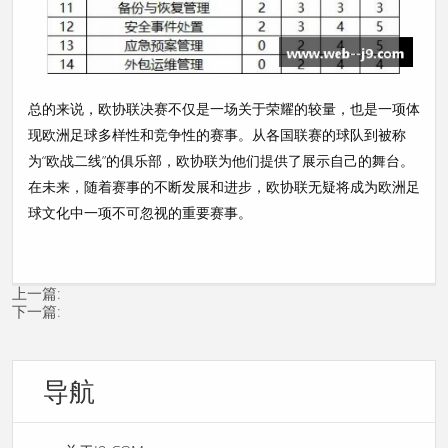
总的来说，欧协联决赛不仅是一场关于荣耀的较量，也是一项体
现欧洲足球多样性和竞争性的赛事。从各国联赛的球队到被称
为“欧战二线”的俱乐部，欧协联为他们提供了展示自己的舞台。
在未来，随着赛事的不断发展和进步，欧协联无疑将成为欧洲足
球文化中一项不可忽视的重要赛事。
上一篇:
下一篇:
导航