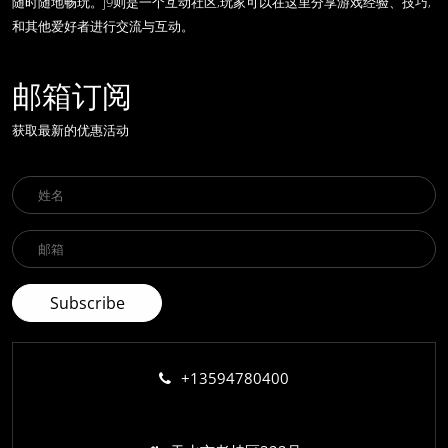
随时随地畅玩。j9则是一个互动社区,玩家可以在这里分享游戏经验、技巧,
和其他爱好者进行交流与互动。
邮箱订阅
获取最新的优惠活动
+13594780400