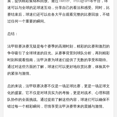
展，提供精彩集锦和回放。通过Twitter、Instagram等平台，球
迷可以与全球的足球迷互动，分享自己的看法和感受。同时，比
赛结束后，球迷们还可以在各大平台观看完整的比赛回放，不错
过任何一个重要的瞬间。
总结：
法甲联赛决赛无疑是每个赛季的高潮时刻，精彩的比赛和激烈的
争夺吸引了全球球迷的目光。从赛事背景到球队分析，再到精彩
时刻和观看指南，法甲决赛为球迷们提供了无数的享受和期待。
通过对这些方面的了解，球迷们可以更好地欣赏比赛，体验其中
的紧张与激情。
总的来说，法甲联赛决赛不仅是一场足球比赛，更是一场足球文
化的盛宴。它不仅是对球员实力的考验，更是对战术、心理和团
队协作的全面挑战。通过提前了解这些内容，球迷们可以确保不
错过每一个精彩瞬间，尽情享受法甲决赛带来的震撼与激情。