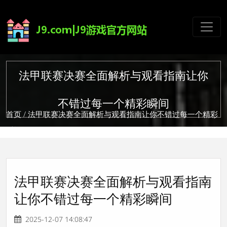
法甲联赛决赛全面解析与观看指南让你
不错过每一个精彩瞬间
首页
/ 法甲联赛决赛全面解析与观看指南让你不错过每一个精彩
瞬间
法甲联赛决赛全面解析与观看指南
让你不错过每一个精彩瞬间
2025-12-07 14:08:47