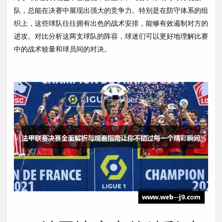
队，总能在决赛中展现出强大的竞争力。特别是在防守体系的组
织上，这些球队往往拥有出色的战术安排，能够有效遏制对方的
进攻。对比分析这两支球队的阵容，球迷们可以更好地理解比赛
中的战术较量和球员间的对决。