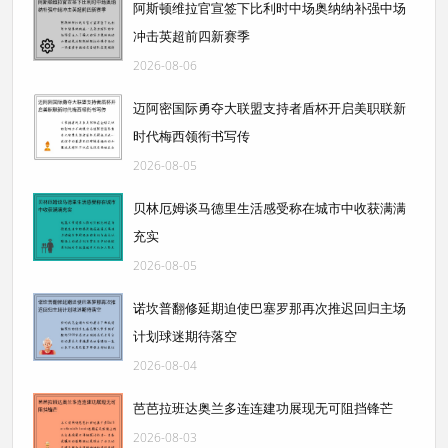
阿斯顿维拉官宣签下比利时中场奥纳纳补强中场
冲击英超前四新赛季
2026-08-06
迈阿密国际勇夺大联盟支持者盾杯开启美职联新
时代梅西领衔书写传
2026-08-05
贝林厄姆谈马德里生活感受称在城市中收获满满
充实
2026-08-05
诺坎普翻修延期迫使巴塞罗那再次推迟回归主场
计划球迷期待落空
2026-08-04
芭芭拉班达奥兰多连连建功展现无可阻挡锋芒
2026-08-03