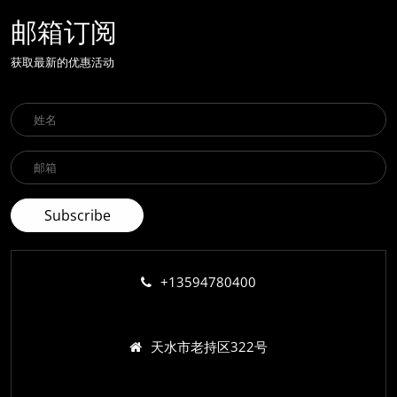
邮箱订阅
获取最新的优惠活动
+13594780400
天水市老持区322号