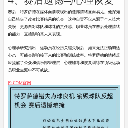
赛后，特罗萨德在媒体面前表现出的遗憾情绪显而易见。他深知
自己错失了改变比赛结果的机会，这种自责不仅来源于个人技术
失误，更源自对球队和球迷的责任感。职业球员在赛后处理情绪
的能力，直接影响其未来表现。
心理学研究指出，运动员在经历关键失误后，如果无法正确调适
心态，可能会影响接下来的比赛和训练效率。特罗萨德的情绪反
应提醒了公众和俱乐部管理层，心理辅导和恢复训练在顶级运动
员职业生涯中不可或缺。
J9.COM官网