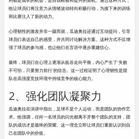
利都是成长的机会，是自我检验和提升的契机。通过这种方式，
他让球员们将注意力从情绪波动转向积极行动，为接下来的训练
和比赛注入了新的动力。
心理韧性的激发并非一蹴而就，瓜迪奥拉还通过互动提问，引导
球员们表达自己的感受，并共同讨论解决方案。这种方式不仅增
强了球员的参与感，也让他们在言语中逐步重建信心。
最终，球员们在心理上逐渐从低谷走向平衡，内心产生了“失败
不可怕，只要努力前行”的信念。这一过程证明了心理韧性是团
队在高强度竞技环境中持续竞争的核心能力。
2、强化团队凝聚力
瓜迪奥拉在演讲中指出，足球不是个人运动，而是团队的协作艺
术。他强调，任何一名球员的闪光都离不开整个团队的支持，团
队的成功才是最终的荣耀。这一理念立即让球员们重新认识到自
己在团队中的价值。