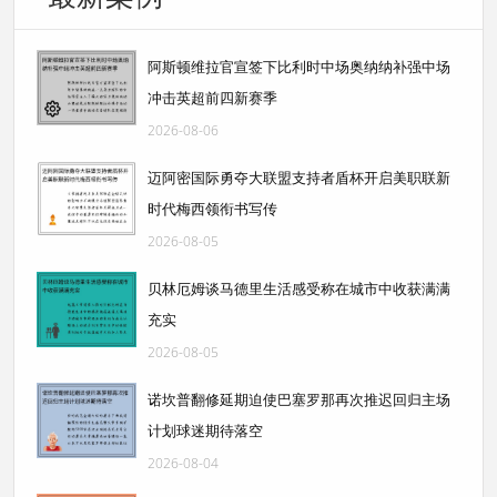
阿斯顿维拉官宣签下比利时中场奥纳纳补强中场
冲击英超前四新赛季
2026-08-06
迈阿密国际勇夺大联盟支持者盾杯开启美职联新
时代梅西领衔书写传
2026-08-05
贝林厄姆谈马德里生活感受称在城市中收获满满
充实
2026-08-05
诺坎普翻修延期迫使巴塞罗那再次推迟回归主场
计划球迷期待落空
2026-08-04