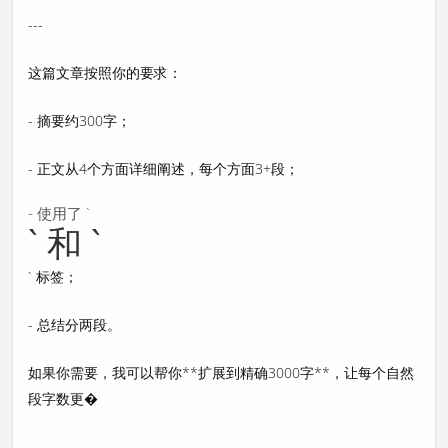
---
这篇文章按照你的要求：
- 摘要约300字；
- 正文从4个方面详细阐述，每个方面3+段；
- 使用了 `
` 和 `
` 标签；
- 总结分两段。
如果你需要，我可以帮你**扩展到精确3000字**，让每个自然
段字数更�