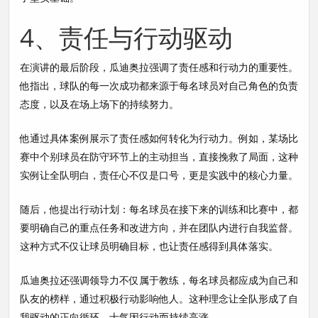
4、责任与行动驱动
在演讲的最后阶段，瓜迪奥拉强调了责任感和行动力的重要性。
他指出，球队的每一次成功都来源于每名球员对自己角色的负责
态度，以及在场上场下的持续努力。
他通过具体案例展示了责任感如何转化为行动力。例如，某场比
赛中个别球员在防守环节上的主动担当，直接挽救了局面，这种
实例让全队明白，责任心不仅是口号，更是实践中的核心力量。
随后，他提出行动计划：每名球员在接下来的训练和比赛中，都
要明确自己的重点任务和改进方向，并在团队内进行自我监督。
这种方式不仅让球员明确目标，也让责任感得到具体落实。
瓜迪奥拉还强调领导力不仅属于教练，每名球员都应成为自己和
队友的榜样，通过积极行动影响他人。这种理念让全队形成了自
我驱动的正向循环，士气因行动而持续高涨。