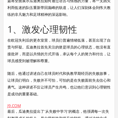
篇将全面展示瓜迪奥拉如何通过语言与情感的力量，将一支因失
利而低迷的队伍重新带回巅峰的轨道，让人们深刻体会到伟大教
练的非凡魅力和足球精神的深远影响。
1、激发心理韧性
在欧冠失利后的更衣室里，球员们普遍情绪低落，甚至出现了自
责与怀疑。瓜迪奥拉首先关注的便是球员的心理状态，他没有直
接批评，而是以共情的方式开场，承认每个人的努力和付出，让
球员感受到被理解和尊重。
随后，他通过讲述自己在球员时代和执教早期经历的失败故事，
让球员们明白，失败并不可怕，可怕的是在失败面前失去信心和
勇气。这种讲述不仅让球员产生共鸣，也让他们意识到心理韧性
是成功的重要基础。
J9.COM
最后，瓜迪奥拉提出了“从失败中学习”的概念，他强调每一次失