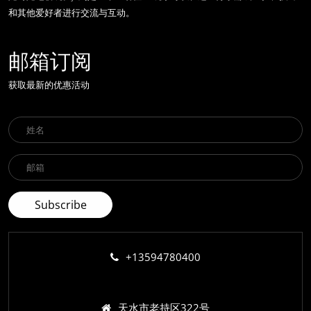
和其他爱好者进行交流与互动。
邮箱订阅
获取最新的优惠活动
+13594780400
天水市老持区322号