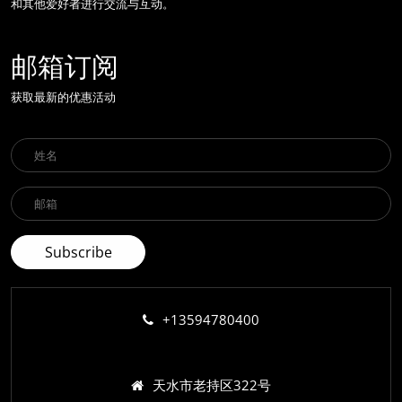
和其他爱好者进行交流与互动。
邮箱订阅
获取最新的优惠活动
+13594780400
天水市老持区322号