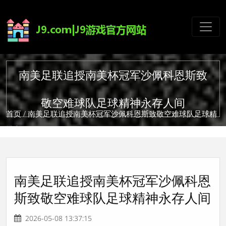
南美足联追授南美杯冠军沙佩科恩斯致
敬空难球队足球精神永存人间
首页
/ 南美足联追授南美杯冠军沙佩科恩斯致敬空难球队足球精
神永存人间
南美足联追授南美杯冠军沙佩科恩
斯致敬空难球队足球精神永存人间
2026-05-08 13:37:15