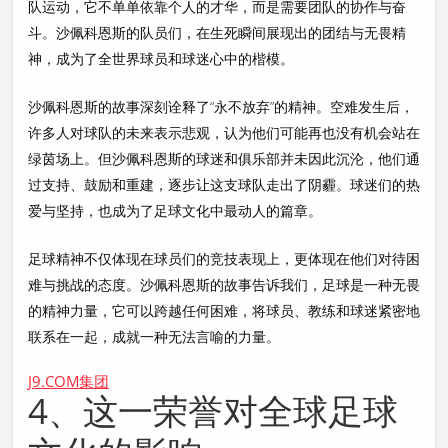
队运动，它不单单依靠个人的才华，而是需要团队的协作与奋
斗。沙佩科恩斯的队员们，在生死瞬间展现出的团结与无畏精
神，成为了全世界球员和球迷心中的楷模。
沙佩科恩斯的故事深刻诠释了“永不放弃”的精神。空难发生后，
许多人对球队的未来表示悲观，认为他们可能再也没有机会站在
绿茵场上。但沙佩科恩斯的球迷和俱乐部并未因此沉沦，他们通
过支持、鼓励和重建，逐步让这支球队走出了阴霾。球迷们的热
爱与坚持，也成为了足球文化中最动人的篇章。
足球精神不仅体现在球员们的竞技表现上，更体现在他们对待困
难与挑战的态度。沙佩科恩斯的故事告诉我们，足球是一种无畏
的精神力量，它可以跨越任何困难，将球员、教练和球迷紧密地
联系在一起，成就一种无法言喻的力量。
J9.COM集团
4、这一荣誉对全球足球