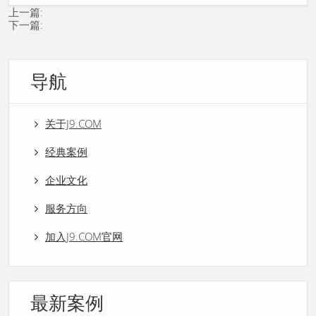
上一篇:
下一篇:
导航
关于J9.COM
经典案例
企业文化
服务方向
加入J9.COM官网
最新案例