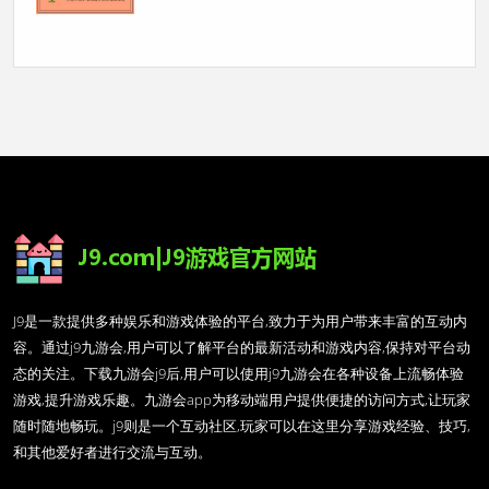
J9是一款提供多种娱乐和游戏体验的平台,致力于为用户带来丰富的互动内
容。通过j9九游会,用户可以了解平台的最新活动和游戏内容,保持对平台动
态的关注。下载九游会j9后,用户可以使用j9九游会在各种设备上流畅体验
游戏,提升游戏乐趣。九游会app为移动端用户提供便捷的访问方式,让玩家
随时随地畅玩。j9则是一个互动社区,玩家可以在这里分享游戏经验、技巧,
和其他爱好者进行交流与互动。