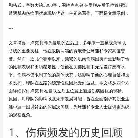
和格式，字数大约3000字，围绕卢克·肖在曼联左后卫位置频繁
遭遇肌肉伤病困扰表现堪忧这一主题来写作。下面是文章示例：
---
文章摘要：卢克·肖作为曼联的左后卫，多年来一直被视为球队
防线的重要支柱，他在攻防两端的贡献曾让球迷和专家高度赞
誉。然而，近几个赛季以来，频繁的肌肉伤病困扰严重影响了他
的比赛表现和出场稳定性，使他在关键比赛中无法发挥应有水
平。伤病不仅限制了他的身体状态，还影响了他的心理自信和技
术发挥，球队在左路的稳定性也因此受到波及。本文将从四个方
面详细探讨卢克·肖在曼联左后卫位置上遭遇伤病困扰的现状、
原因、对球队的影响以及未来发展可能，旨在全面剖析其职业生
涯中这一困境背后的深层次问题，为球迷和专业人士提供更系统
的观察视角。
1、伤病频发的历史回顾