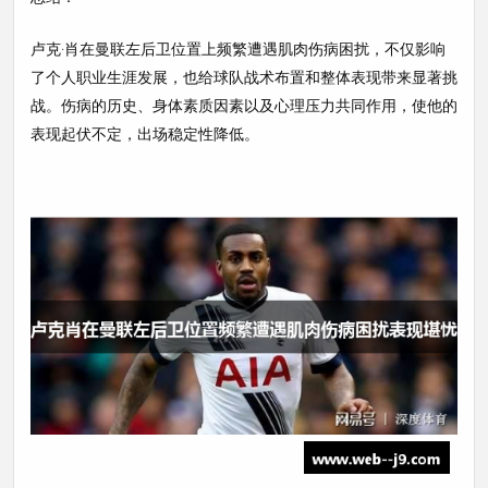
卢克·肖在曼联左后卫位置上频繁遭遇肌肉伤病困扰，不仅影响
了个人职业生涯发展，也给球队战术布置和整体表现带来显著挑
战。伤病的历史、身体素质因素以及心理压力共同作用，使他的
表现起伏不定，出场稳定性降低。