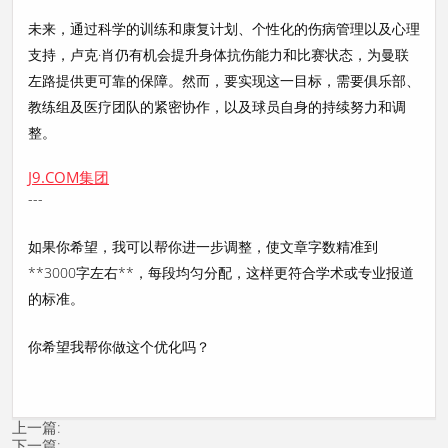
未来，通过科学的训练和康复计划、个性化的伤病管理以及心理
支持，卢克·肖仍有机会提升身体抗伤能力和比赛状态，为曼联
左路提供更可靠的保障。然而，要实现这一目标，需要俱乐部、
教练组及医疗团队的紧密协作，以及球员自身的持续努力和调
整。
J9.COM集团
---
如果你希望，我可以帮你进一步调整，使文章字数精准到
**3000字左右**，每段均匀分配，这样更符合学术或专业报道
的标准。
你希望我帮你做这个优化吗？
上一篇:
下一篇: