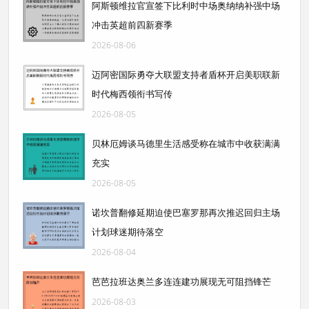
阿斯顿维拉官宣签下比利时中场奥纳纳补强中场
冲击英超前四新赛季
2026-08-06
迈阿密国际勇夺大联盟支持者盾杯开启美职联新
时代梅西领衔书写传
2026-08-05
贝林厄姆谈马德里生活感受称在城市中收获满满
充实
2026-08-05
诺坎普翻修延期迫使巴塞罗那再次推迟回归主场
计划球迷期待落空
2026-08-04
芭芭拉班达奥兰多连连建功展现无可阻挡锋芒
2026-08-03