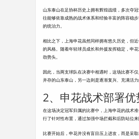
山东泰山在足协杯历史上拥有辉煌战绩，多次夺冠
往能够依靠成熟的战术体系和经验丰富的阵容稳步
的统治力。
相比之下，上海申花虽然同样拥有悠久历史，但近
的风格。随着年轻球员成长和外援发挥稳定，申花
劲势头。
因此，当两支球队在决赛中相遇时，这场比赛不仅
并存的山东泰山，另一边则是逐渐复兴、充满活力
2、申花战术部署优
在这场决定冠军归属的比赛中，上海申花的战术准
行了针对性布置，通过加强中场拦截和后防站位来
比赛开始后，申花并没有盲目压上进攻，而是采取