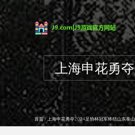
上海申花勇夺
首页
/ 上海申花勇夺2024足协杯冠军终结山东泰