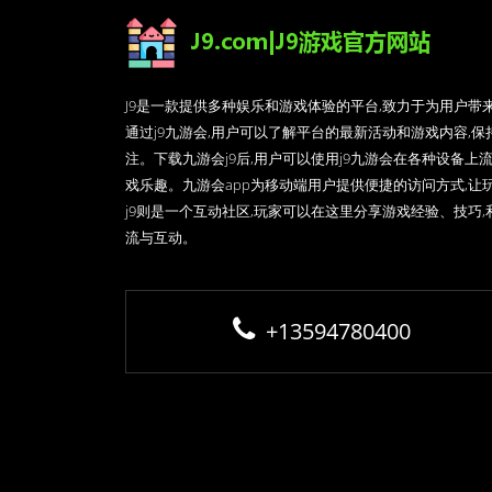
J9是一款提供多种娱乐和游戏体验的平台,致力于为用户带
通过j9九游会,用户可以了解平台的最新活动和游戏内容,
注。下载九游会j9后,用户可以使用j9九游会在各种设备上
戏乐趣。九游会app为移动端用户提供便捷的访问方式,让
j9则是一个互动社区,玩家可以在这里分享游戏经验、技巧
流与互动。
+13594780400