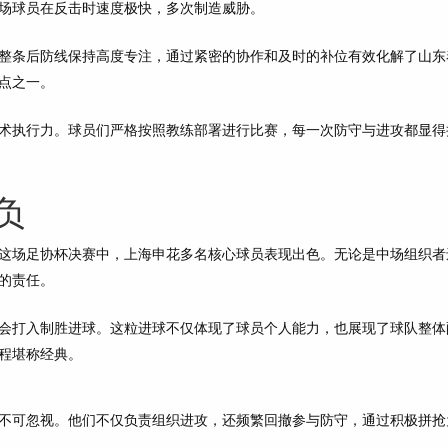
场球员在反击时速度极快，多次制造威胁。
整条后防线保持高度专注，通过紧密的协作和及时的补位有效化解了山东
点之一。
术执行力。球员们严格按照教练部署进行比赛，每一次防守与进攻都显得
负
这场足协杯决赛中，上海申花多名核心球员表现出色。无论是中场组织者
的责任。
会打入制胜进球。这粒进球不仅体现了球员个人能力，也展现了球队整体
程堪称经典。
不可忽视。他们不仅负责组织进攻，还频繁回撤参与防守，通过积极拼抢