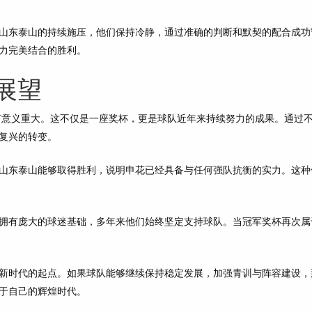
山东泰山的持续施压，他们保持冷静，通过准确的判断和默契的配合成功
力完美结合的胜利。
展望
而言意义重大。这不仅是一座奖杯，更是球队近年来持续努力的成果。通过
复兴的转变。
山东泰山能够取得胜利，说明申花已经具备与任何强队抗衡的实力。这种
拥有庞大的球迷基础，多年来他们始终坚定支持球队。当冠军奖杯再次属
新时代的起点。如果球队能够继续保持稳定发展，加强青训与阵容建设，
于自己的辉煌时代。