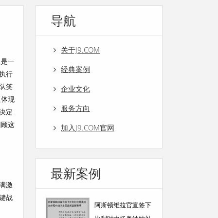
导航
关于J9.COM
仅是一
经典案例
执行
队笑
企业文化
仅体现
服务方向
决定
回顾这
加入J9.COM官网
最新案例
满激
键战
阿斯顿维拉官宣签下