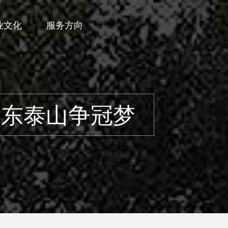
业文化
服务方向
山东泰山争冠梦