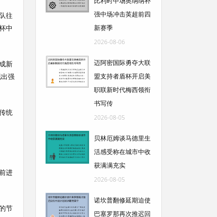
比利时中场奥纳纳补
强中场冲击英超前四
队往
杯中
新赛季
2026-08-06
迈阿密国际勇夺大联
成新
现出强
盟支持者盾杯开启美
职联新时代梅西领衔
书写传
传统
2026-08-05
贝林厄姆谈马德里生
活感受称在城市中收
获满满充实
前进
2026-08-05
诺坎普翻修延期迫使
的节
巴塞罗那再次推迟回