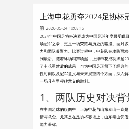
上海申花勇夺2024足协
2026-05-24 10:08:15
2024年中国足协杯决赛成为中国足球年度最受
场冠军之争，更是一场荣耀与历史的碰撞。面对多
力和团队凝聚力。比赛过程中，申花队在攻防两端
到最后。随着终场哨声响起，上海申花成功捧起2
了申花重建后的成果，也为中国足球留下了经典的
性时刻以及冠军意义与未来展望四个方面，深入解
一场具有里程碑意义的胜利。
1、两队历史对决背
在中国足球的版图中，上海申花与山东泰山一直是
情与悬念。尤其是在足协杯赛场上，山东泰山凭借
能力著称。