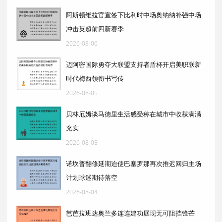
阿斯顿维拉官宣签下比利时中场奥纳纳补强中场
冲击英超前四新赛季
2026-08-06
迈阿密国际勇夺大联盟支持者盾杯开启美职联新
时代梅西领衔书写传
2026-08-05
贝林厄姆谈马德里生活感受称在城市中收获满满
充实
2026-08-05
诺坎普翻修延期迫使巴塞罗那再次推迟回归主场
计划球迷期待落空
2026-08-04
芭芭拉班达奥兰多连连建功展现无可阻挡锋芒