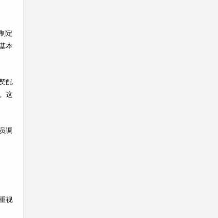
制定
基本
契配
。这
员调
重视