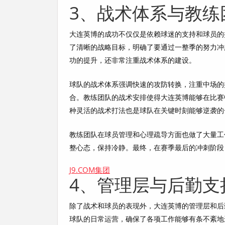
3、战术体系与教练
大连英博的成功不仅仅是依赖球迷的支持和球员的
了清晰的战略目标，明确了要通过一整季的努力冲
功的提升，还非常注重战术体系的建设。
球队的战术体系强调快速的攻防转换，注重中场的
合。教练团队的战术安排使得大连英博能够在比赛
种灵活的战术打法也是球队在关键时刻能够逆袭的
教练团队在球员管理和心理疏导方面也做了大量工
整心态，保持冷静。最终，在赛季最后的冲刺阶段
J9.COM集团
4、管理层与后勤支
除了战术和球员的表现外，大连英博的管理层和后
球队的日常运营，确保了各项工作能够有条不紊地