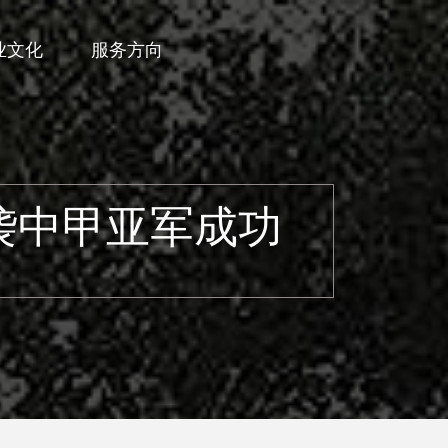
业文化
服务方向
袭中甲亚军成功