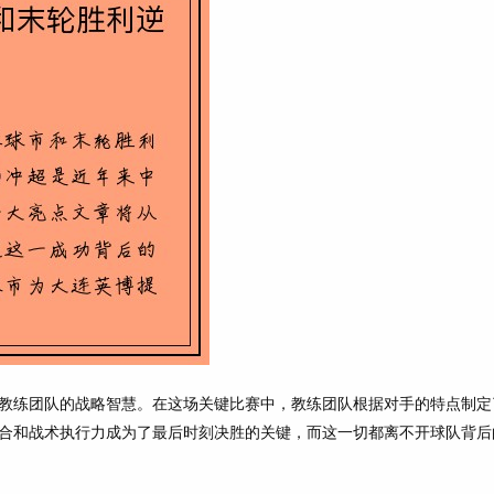
教练团队的战略智慧。在这场关键比赛中，教练团队根据对手的特点制定
合和战术执行力成为了最后时刻决胜的关键，而这一切都离不开球队背后