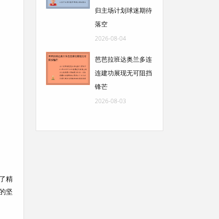
归主场计划球迷期待
落空
2026-08-04
芭芭拉班达奥兰多连
连建功展现无可阻挡
锋芒
2026-08-03
了精
的坚