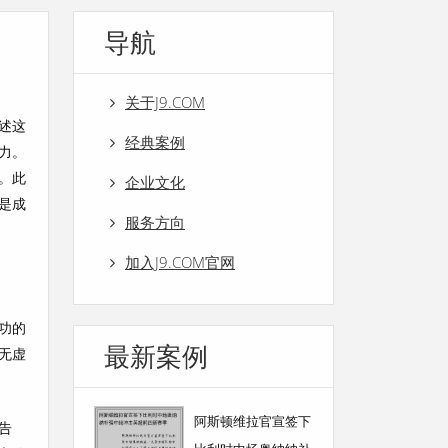
导航
关于J9.COM
述这
经典案例
力。
。此
企业文化
是成
服务方向
加入J9.COM官网
功的
最新案例
无虚
阿斯顿维拉官宣签下
告