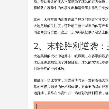
商。赞助资金的注入不仅增强了球队的财力保障，
得球队在赛季中的各项支出和运营压力得到了有效
此外，大连英博的比赛也成了球迷们热衷的社交活
大连足球的关注度，还带动了整个城市的体育产业
周边商品等方面，这进一步为球队提供了经济上的
2、末轮胜利逆袭：
大连英博的成功冲超并非一帆风顺，在赛季的最后
球队最终成功实现了冲超目标。球队的末轮比赛是
影响最终的冲超成败。
在最后一场比赛前，大连英博与另一支有着强大竞
靠的不仅是球员的技术和体能，更重要的是心理素
地拼搏，最终在比赛中以一场精彩的胜利逆袭，确