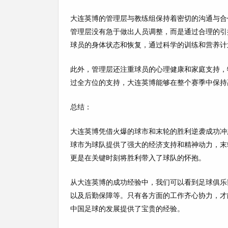
大连英博的管理层与教练组保持着密切的沟通与合
管理层没有急于做出人员调整，而是通过合理的引
球员的身体状态和恢复，通过科学的训练和营养计
此外，管理层还注重球员的心理健康和家庭支持，
过全方位的支持，大连英博能够在整个赛季中保持
总结：
大连英博凭借火爆的球市和末轮的胜利逆袭成功冲
球市为球队提供了强大的经济支持和精神动力，末
更是在关键时刻将胜利带入了球队的怀抱。
从大连英博的成功经验中，我们可以看到足球俱乐
以及后勤保障等。只有各方面的工作齐心协力，才
中国足球的发展提供了宝贵的经验。