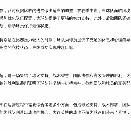
作，及时根据比赛的进展做出适当的调整。在赛季中期，当球队面临困境
援和优化队伍配置，为球队提供了更强的实力支持。此外，后勤团队还确
划，帮助球员保持最佳状态。
特别是在比赛压力较大的时刻，球队为球员提供了充足的休息和心理疏导
高度的竞技状态，最终成功实现冲超目标。
超，是一场集结了球迷支持、战术智慧、团队协作和高效管理的胜利。火
轮的胜利逆袭则证明了球队的坚韧与拼搏精神。教练团队和球员的完美配
部在运营过程中需要综合考虑多个方面，包括球迷支持、战术部署、团队
能为球队创造出成功的机会。大连英博的成功不仅为球迷们带来了喜悦，