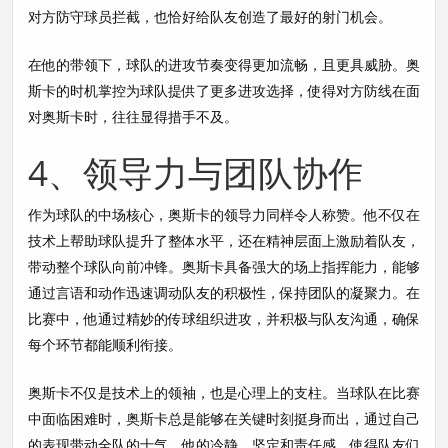
对方防守球员拦截，也恰好给队友创造了最好的射门机会。
在他的带领下，球队的进攻节奏变得更加流畅，且更具威胁。奥
斯卡的时机掌控为球队提供了更多进攻选择，使得对方防线在面
对奥斯卡时，往往显得措手不及。
4、领导力与团队协作
作为球队的中场核心，奥斯卡的领导力同样令人称赞。他不仅在
技术上帮助球队提升了整体水平，还在精神层面上激励着队友，
带动整个球队向前冲锋。奥斯卡具备强大的场上指挥能力，能够
通过言语和动作迅速调动队友的积极性，保持团队的凝聚力。在
比赛中，他通过精妙的传球组织进攻，并积极与队友沟通，确保
每个环节都能顺利衔接。
奥斯卡不仅是技术上的领袖，也是心理上的支柱。当球队在比赛
中面临困难时，奥斯卡总是能够在关键时刻挺身而出，通过自己
的表现带动全队的士气。他的冷静、坚定和责任感，使得队友们