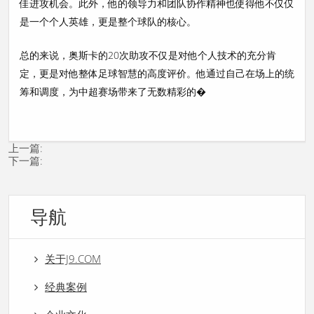
佳进攻机会。此外，他的领导力和团队协作精神也使得他不仅仅
是一个个人英雄，更是整个球队的核心。
总的来说，奥斯卡的20次助攻不仅是对他个人技术的充分肯
定，更是对他整体足球智慧的高度评价。他通过自己在场上的统
筹和调度，为中超赛场带来了无数精彩的�
上一篇:
下一篇:
导航
关于J9.COM
经典案例