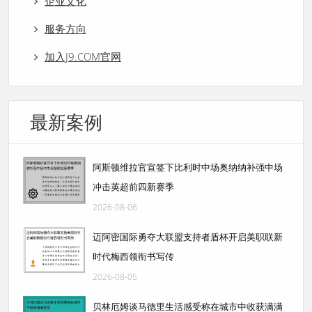
企业文化
服务方向
加入J9.COM官网
最新案例
阿斯顿维拉官宣签下比利时中场奥纳纳补强中场
冲击英超前四新赛季
2026-08-06
迈阿密国际勇夺大联盟支持者盾杯开启美职联新
时代梅西领衔书写传
2026-08-05
贝林厄姆谈马德里生活感受称在城市中收获满满