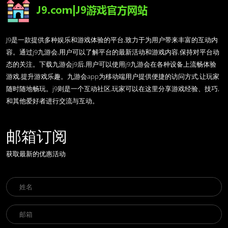
J9是一款提供多种娱乐和游戏体验的平台,致力于为用户带来丰富的互动内
容。通过j9九游会,用户可以了解平台的最新活动和游戏内容,保持对平台动
态的关注。下载九游会j9后,用户可以使用j9九游会在各种设备上流畅体验
游戏,提升游戏乐趣。九游会app为移动端用户提供便捷的访问方式,让玩家
随时随地畅玩。j9则是一个互动社区,玩家可以在这里分享游戏经验、技巧,
和其他爱好者进行交流与互动。
邮箱订阅
获取最新的优惠活动